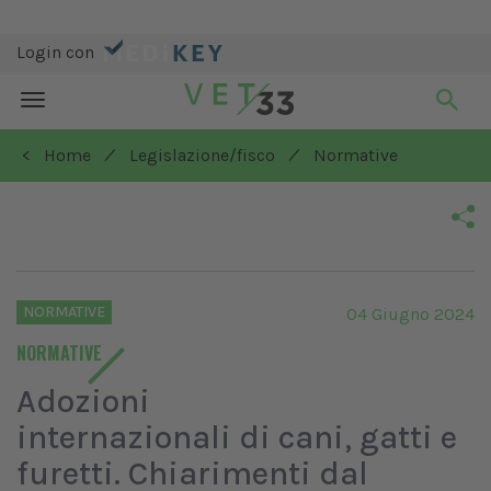
Login con
Toggle
navigation
/
/
< Home
Legislazione/fisco
Normative
NORMATIVE
04 Giugno 2024
NORMATIVE
Adozioni
internazionali di cani, gatti e
furetti. Chiarimenti dal