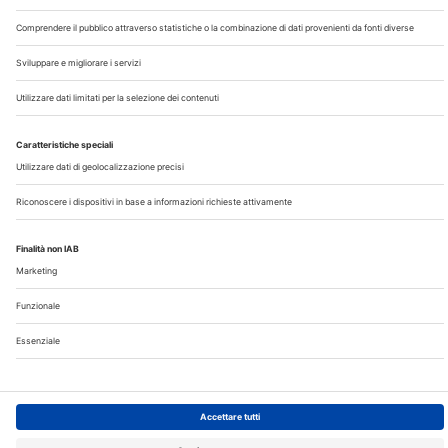
Chi Siamo
Contatti
Note Legali
Privacy
©2026 Edra S.p.a | www.edraspa.it | P.iva 08056040960
| Tel. 02/881841 | Sede legale: Viale Enrico Forlanini 21 -
20134 Milano (Italy)
Registrazione Tribunale di Milano n° 5578/2022 del
5/05/2022