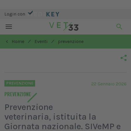
Login con
Toggle
navigation
/
/
< Home
Eventi
prevenzione
PREVENZIONE
22 Gennaio 2026
PREVENZIONE
Prevenzione
veterinaria, istituita la
Giornata nazionale. SIVeMP e