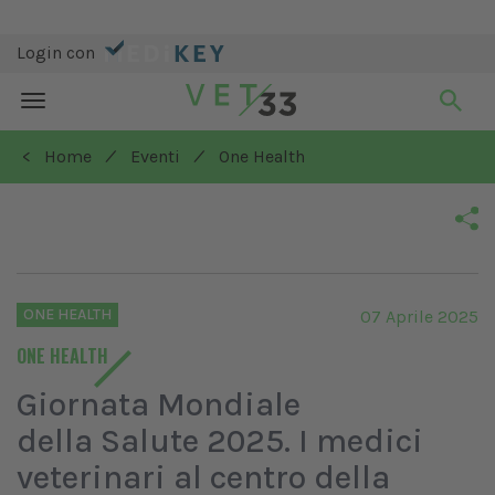
Login con
Toggle
navigation
/
/
< Home
Eventi
One Health
ONE HEALTH
07 Aprile 2025
ONE HEALTH
Giornata Mondiale
della Salute 2025. I medici
veterinari al centro della