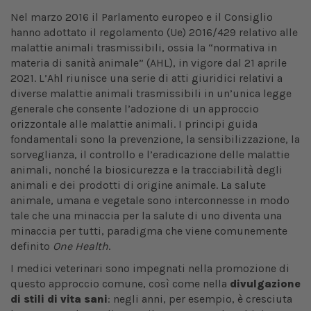
Nel marzo 2016 il Parlamento europeo e il Consiglio
hanno adottato il regolamento (Ue) 2016/429 relativo alle
malattie animali trasmissibili, ossia la “normativa in
materia di sanità animale” (AHL), in vigore dal 21 aprile
2021. L’Ahl riunisce una serie di atti giuridici relativi a
diverse malattie animali trasmissibili in un’unica legge
generale che consente l’adozione di un approccio
orizzontale alle malattie animali. I principi guida
fondamentali sono la prevenzione, la sensibilizzazione, la
sorveglianza, il controllo e l’eradicazione delle malattie
animali, nonché la biosicurezza e la tracciabilità degli
animali e dei prodotti di origine animale. La salute
animale, umana e vegetale sono interconnesse in modo
tale che una minaccia per la salute di uno diventa una
minaccia per tutti, paradigma che viene comunemente
definito
One Health
.
I medici veterinari sono impegnati nella promozione di
questo approccio comune, così come nella
divulgazione
di stili di vita sani
: negli anni, per esempio, è cresciuta