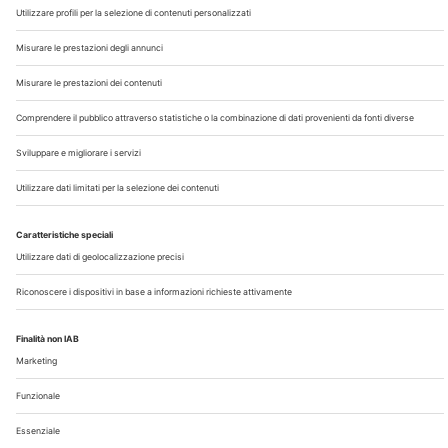
Chi Siamo
Contatti
Note Legali
Privacy
©2026 Edra S.p.a | www.edraspa.it | P.iva 08056040960
| Tel. 02/881841 | Sede legale: Viale Enrico Forlanini 21 -
20134 Milano (Italy)
Registrazione Tribunale di Milano n° 5578/2022 del
5/05/2022