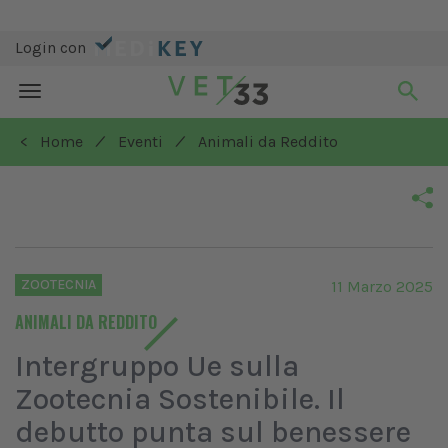
Login con
Toggle
navigation
/
/
< Home
Eventi
Animali da Reddito
ZOOTECNIA
11 Marzo 2025
ANIMALI DA REDDITO
Intergruppo Ue sulla
Zootecnia Sostenibile. Il
debutto punta sul benessere