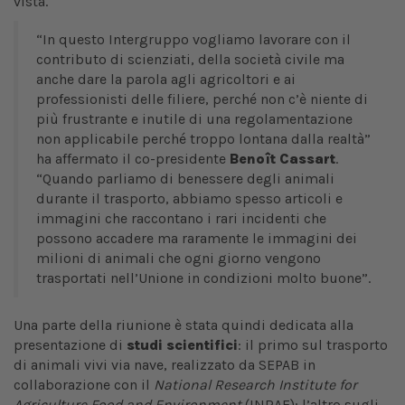
vista.
“In questo Intergruppo vogliamo lavorare con il
contributo di scienziati, della società civile ma
anche dare la parola agli agricoltori e ai
professionisti delle filiere, perché non c’è niente di
più frustrante e inutile di una regolamentazione
non applicabile perché troppo lontana dalla realtà”
ha affermato il co-presidente
Benoît Cassart
.
“Quando parliamo di benessere degli animali
durante il trasporto, abbiamo spesso articoli e
immagini che raccontano i rari incidenti che
possono accadere ma raramente le immagini dei
milioni di animali che ogni giorno vengono
trasportati nell’Unione in condizioni molto buone”.
Una parte della riunione è stata quindi dedicata alla
presentazione di
studi scientifici
: il primo sul trasporto
di animali vivi via nave, realizzato da SEPAB in
collaborazione con il
National Research Institute for
Agriculture Food and Environment
(INRAE); l’altro sugli