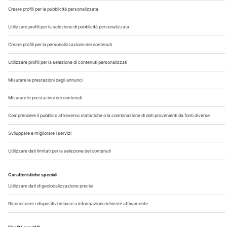
Chi Siamo
Contatti
Note Legali
Privacy
©2026 Edra S.p.a | www.edraspa.it | P.iva 08056040960
| Tel. 02/881841 | Sede legale: Viale Enrico Forlanini 21 -
20134 Milano (Italy)
Registrazione Tribunale di Milano n° 5578/2022 del
5/05/2022