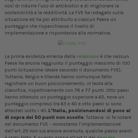
così di ridurre l'uso di antibiotici e di migliorare la
sostenibilità e la redditività. La FVE ha indagato sulla
situazione ed ha poi attribuito a ciascun Paese un
punteggio che rispecchiasse il livello di
implementazione e rispondenza alla normativa.
La prima evidenza emersa dalla
relazione
è che nessun
Paese ha ancora raggiunto il punteggio massimo di 100
punti (situazione ideale secondo il documento FVE).
Tuttavia, Belgio e Olanda hanno comunque fatto
registrare un buon posizionamento, in testa alla
classifica, rispettivamente con 78 e 77 punti. Otto paesi
hanno ottenuto un punteggio superiore a 65, nove un
punteggio compreso tra 65 e 40 e otto paesi si sono
attestati sotto i 40.
L’Italia, posizionandosi di poco al
di sopra dei 50 punti non eccelle
. Tuttavia -si fa notare
nel documento FVE - nonostante l’implementazione
dell’art. 25 non sia ancora avvenuta, qualche passo avanti
è stato fatto. E questo grazie all’art.11 del
decreto