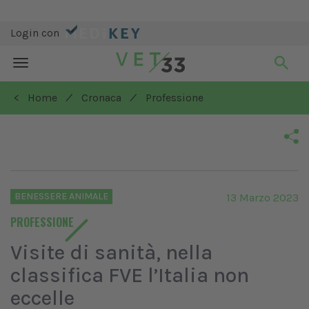
Login con
Toggle
navigation
/
/
< Home
Cronaca
Professione
BENESSERE ANIMALE
13 Marzo 2023
PROFESSIONE
Visite di sanità, nella
classifica FVE l’Italia non
eccelle