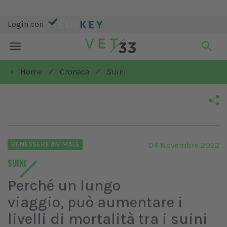
Login con
Toggle
navigation
/
/
< Home
Cronaca
Suini
BENESSERE ANIMALE
04 Novembre 2022
SUINI
Perché un lungo
viaggio, può aumentare i
livelli di mortalità tra i suini