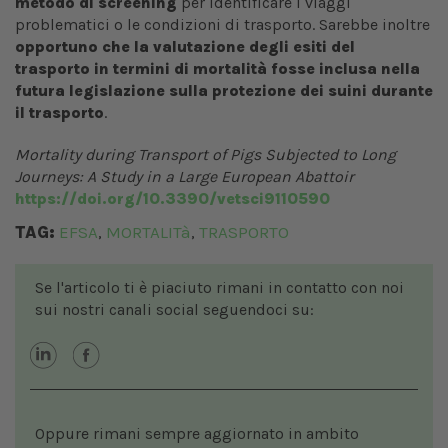
metodo di screening
per identificare i viaggi
problematici o le condizioni di trasporto. Sarebbe inoltre
opportuno che la valutazione degli esiti del
trasporto in termini di mortalità fosse inclusa nella
futura legislazione sulla protezione dei suini durante
il trasporto
.
Mortality during Transport of Pigs Subjected to Long
Journeys: A Study in a Large European Abattoir
https://doi.org/10.3390/vetsci9110590
TAG:
EFSA
MORTALITà
TRASPORTO
,
,
Se l'articolo ti è piaciuto rimani in contatto con noi
sui nostri canali social seguendoci su:
Oppure rimani sempre aggiornato in ambito