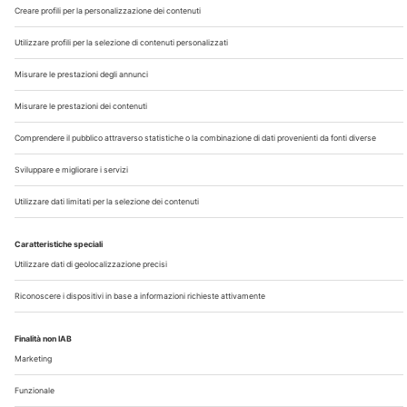
Chi Siamo
Contatti
Note Legali
Privacy
©2026 Edra S.p.a | www.edraspa.it | P.iva 08056040960
| Tel. 02/881841 | Sede legale: Viale Enrico Forlanini 21 -
20134 Milano (Italy)
Registrazione Tribunale di Milano n° 5578/2022 del
5/05/2022