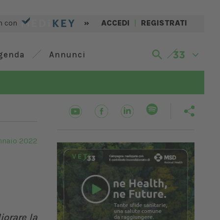
n con
»
ACCEDI
|
REGISTRATI
genda
Annunci
nnaio 2022
orare la