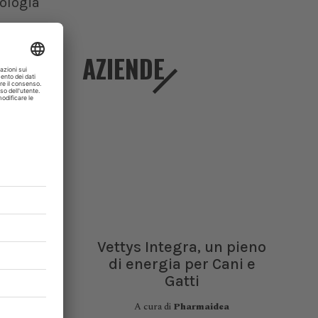
ologia
AZIENDE
Vettys Integra, un pieno
di energia per Cani e
Gatti
A cura di
Pharmaidea