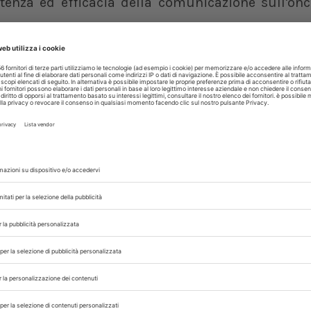
enza ed efficacia della comunicazione sull'onc
 con noi sui nostri canali
rinario, iscrivendoti alla nostra newsletter!