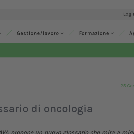
Logi
Gestione/lavoro
Formazione
A
25 Ge
sario di oncologia
VA propone un nuovo glossario che mira a migli