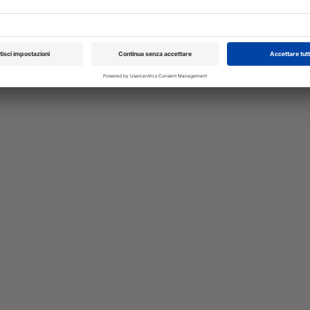
 della
trattamento dei disturbi comportament
isione
essere allestita in formulazione trans
ino...
una pratica alternativa alla via orale...
A cura di
Redazione Vet33
51° Congresso WSAVA
III Simposio
2026
Internazionale
Riabilitazione
Dal 13/10/2026
al 15/10/2026
Veterinaria
Polonia (POL)