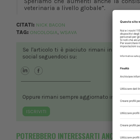
Speriamo che aumenti anche la consist
veterinaria a livello globale”.
CITATI:
NICK BACON
TAG:
ONCOLOGIA
WSAVA
,
Se l'articolo ti è piaciuto rimani in contatto
social seguendoci su:
Oppure rimani sempre aggiornato in ambito vete
ISCRIVITI
POTREBBERO INTERESSARTI ANCHE