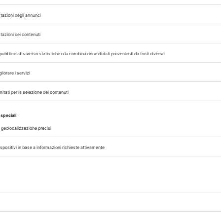
07/08/2026
DAL SETTORE
AISA-Federchimica, nuovo Consigl
Carlo Gazza eletto Presidente
genza
Carlo Gazza è stato eletto Presidente 
incipi
Federchimica durante l’Assemblea del 2
senza
che ha rinnovato il Consiglio di Presid
alla conclusione del mandato nel 2027. A
A cura di
Redazione Vet33
07/08/2026
CLINICA
no
Disturbi comportamentali, una
preparazione di fluoxetina trans
del 12
La fluoxetina, SSRI impiegato in veterinar