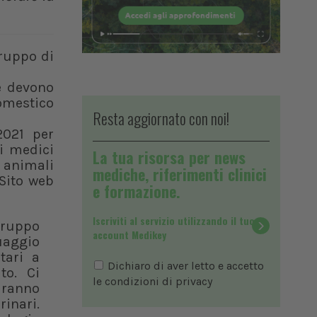
Gruppo di
he devono
domestico
Resta aggiornato con noi!
2021 per
ni medici
La tua risorsa per news
i animali
mediche, riferimenti clinici
Sito web
e formazione.
Iscriviti al servizio utilizzando il tuo
gruppo
account Medikey
guaggio
tari a
Dichiaro di aver letto e accetto
to. Ci
le condizioni di
privacy
aranno
inari.