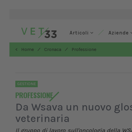
Articoli
Aziende
/
/
< Home
Cronaca
Professione
GESTIONE
PROFESSIONE
Da Wsava un nuovo glos
veterinaria
Il gruppo di lavoro sull'oncologia della
WSA