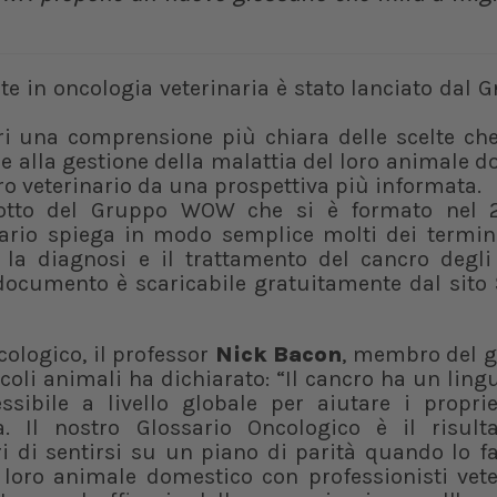
 in oncologia veterinaria è stato lanciato dal 
tari una comprensione più chiara delle scelte c
 e alla gestione della malattia del loro animale 
loro veterinario da una prospettiva più informata.
odotto del Gruppo WOW che si è formato nel 
ossario spiega in modo semplice molti dei termi
e, la diagnosi e il trattamento del cancro degl
documento è scaricabile gratuitamente dal sito 
ologico, il professor
Nick Bacon
, membro del 
coli animali ha dichiarato: “Il cancro ha un lin
sibile a livello globale per aiutare i proprie
 Il nostro Glossario Oncologico è il risulta
i di sentirsi su un piano di parità quando lo f
loro animale domestico con professionisti veter