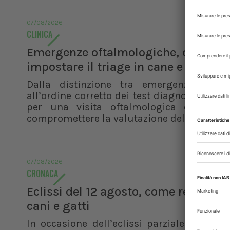
07/08/2026
CLINICA
Emergenze oftalmologiche, come
impostare il triage in cane e gatto
Dalla distinzione tra emergenza e ur
all’ordine corretto dei test diagnostici, i pr
per una visita oftalmologica efficace 
compromettere la valutazione del paziente
07/08/2026
CRONACA
Eclissi del 12 agosto, come reagisco
cani e gatti
In occasione dell’eclissi parziale di sole 