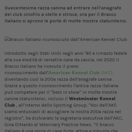
Duecentesima razza canina ad entrare nell’anagrafe
del club cinofilo a stelle e strisce, ora per il Bracco
Italiano si aprono le porte di molte mostre statunitensi.
Introdotto negli Stati Uniti negli anni '90 e rimasto fedele
alla sua eredità di versatile cane da caccia, nel 2022 il
Bracco Italiano ha ricevuto il pieno
riconoscimento dall'
American Kennel Club
(AKC),
diventando così la 200a razza dell'anagrafe canina .
Grazie a questo riconoscimento l'antica razza italiana
può competere per il "best in show" in molte mostre
canine statunitensi, incluso il
Westminster Kennel
Club
, all'interno dello Sporting Group. "Noi dell'AKC
siamo entusiasti di accogliere la nostra 200a razza nel
registro", ha dichiarato la segretaria esecutiva dell'AKC,
Gina DiNardo al Veterinary Practice News. “Il bracco
italiano è una razza di cane forte, attiva e robusta che