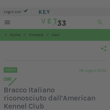
Login con
Toggle
navigation
/
/
< Home
Cronaca
Cani
RAZZE
08 Luglio 2022
CANI
Bracco Italiano
riconosciuto dall’American
Kennel Club