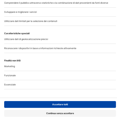
Chi Siamo
Contatti
Note Legali
Privacy
©2026 Edra S.p.a | www.edraspa.it | P.iva 08056040960
| Tel. 02/881841 | Sede legale: Viale Enrico Forlanini 21 -
20134 Milano (Italy)
Registrazione Tribunale di Milano n° 5578/2022 del
5/05/2022