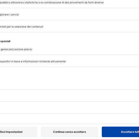
07/08/2026
CLINICA
no
Emergenze oftalmologiche, come
impostare il triage in cane e gatto
del 12
Dalla distinzione tra emergenza e
 della
all’ordine corretto dei test diagnostici, i
isione
per una visita oftalmologica effica
ino...
compromettere la valutazione del pazie
07/08/2026