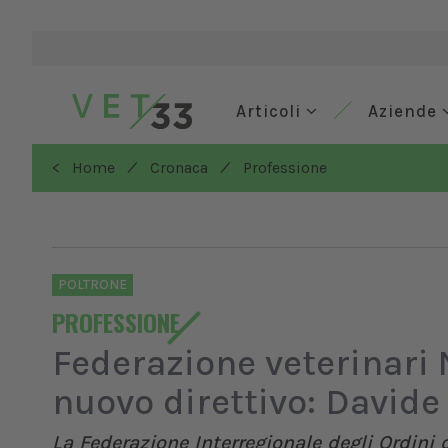
Articoli
Aziende
/
/
< Home
Cronaca
Professione
POLTRONE
PROFESSIONE
Federazione veterinari N
nuovo direttivo: Davide
La Federazione Interregionale degli Ordini 