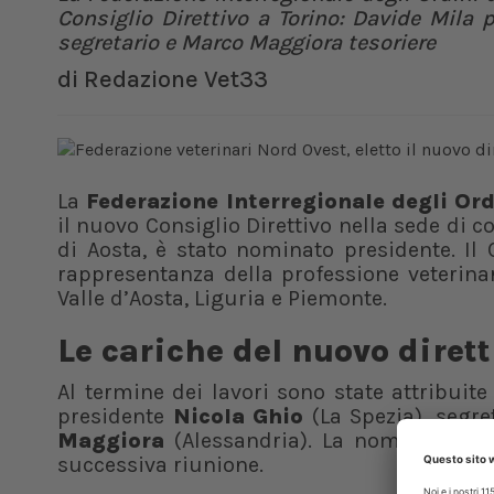
Consiglio Direttivo a Torino: Davide Mila 
segretario e Marco Maggiora tesoriere
di
Redazione Vet33
La
Federazione Interregionale degli Ord
il nuovo Consiglio Direttivo nella sede di c
di Aosta, è stato nominato presidente. Il
rappresentanza della professione veterinari
Valle d’Aosta, Liguria e Piemonte.
Le cariche del nuovo dirett
Al termine dei lavori sono state attribuite
presidente
Nicola Ghio
(La Spezia), segre
Maggiora
(Alessandria). La nomina del C
successiva riunione.