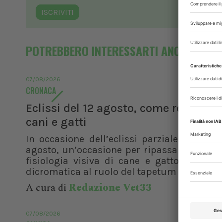
ISCRIVITI
POTREBBERO INTERESSARTI ANCHE
07/08/2026
CRONACA
Eclissi del 12 agosto, come reagisco
cani e gatti
In occasione dell’eclissi parziale di sole 
agosto, un’occasione per ripassare le basi
fisiologia visiva di cane e gatto. Dalla v
dicromatica al ruolo del tapetum lucidum, f
A cura di
Redazione Vet33
07/08/2026