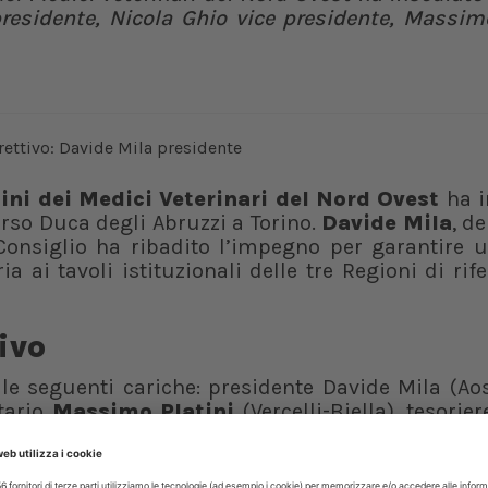
presidente, Nicola Ghio vice presidente, Massim
ini dei Medici Veterinari del Nord Ovest
ha i
orso Duca degli Abruzzi a Torino.
Davide Mila
, d
 Consiglio ha ribadito l’impegno per garantire 
a ai tavoli istituzionali delle tre Regioni di rif
ivo
 le seguenti cariche: presidente Davide Mila (Aos
tario
Massimo Platini
(Vercelli-Biella), tesorie
ollegio dei Revisori dei Conti avverrà nel cors