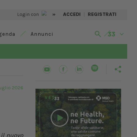
Login con
»
ACCEDI
|
REGISTRATI
genda
Annunci
uglio 2026
 il nuovo