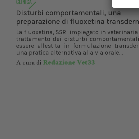
CLINICA
Disturbi comportamentali, una
preparazione di fluoxetina transder
La fluoxetina, SSRI impiegato in veterinaria 
trattamento dei disturbi comportamentali
essere allestita in formulazione transde
una pratica alternativa alla via orale...
A cura di
Redazione Vet33