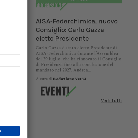
PROFESSIONE
AISA-Federchimica, nuovo
Consiglio: Carlo Gazza
eletto Presidente
Carlo Gazza è stato eletto Presidente di
AISA-Federchimica durante l’Assemblea
del 29 luglio, che ha rinnovato il Consiglio
di Presidenza fino alla conclusione del
mandato nel 2027. Andrea...
A cura di
Redazione Vet33
EVENTI
 urgenza
 principi
ce senza
Vedi tutti
nte