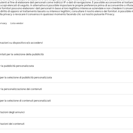
 individuare e delegare i consiglieri che, per c
 possano rappresentare al meglio la categoria n
ltre sottolineata l’importanza di una costante con
uo tra tutti i componenti del Direttivo, elementi
derazione e tutelare gli interessi dell’intera pr
PLATINI
NICOLA GHIO
,
RIA
NOMINA
PIEMONTE
VALLE D'AOSTA
,
,
,
 con noi sui nostri canali
rinario, iscrivendoti alla nostra newsletter!