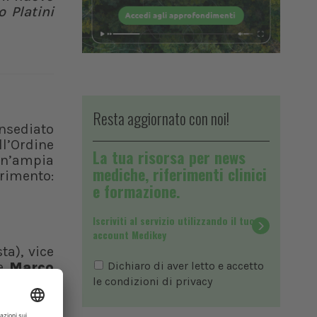
o Platini
Resta aggiornato con noi!
nsediato
ell’Ordine
La tua risorsa per news
un’ampia
mediche, riferimenti clinici
erimento:
e formazione.
Iscriviti al servizio utilizzando il tuo
account Medikey
ta), vice
re
Marco
Dichiaro di aver letto e accetto
o di una
le condizioni di
privacy