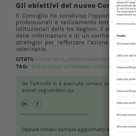
Gli obiettivi del nuovo Consiglio
Il Consiglio ha condiviso l’opportunità di
professionali e radicamento territoriale,
istituzionali delle tre Regioni. È stata ino
delle informazioni e di un confronto contin
strategici per rafforzare l’azione della Fe
veterinaria.
CITATI:
DAVIDE MILA
MARCO MAGGIORA
MASSIMO 
,
,
TAG:
FEDERAZIONE VETERINARI NORD OVEST
LIGU
,
Se l'articolo ti è piaciuto rimani in contatto
social seguendoci su:
Oppure rimani sempre aggiornato in ambito vete