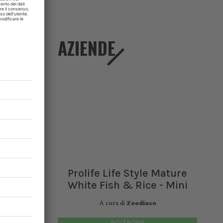
ompetenze
elle sedi
AZIENDE
divisione
 ritenuti
ofessione
Prolife Life Style Mature
White Fish & Rice - Mini
A cura di
Zoodiaco
POLTRONE