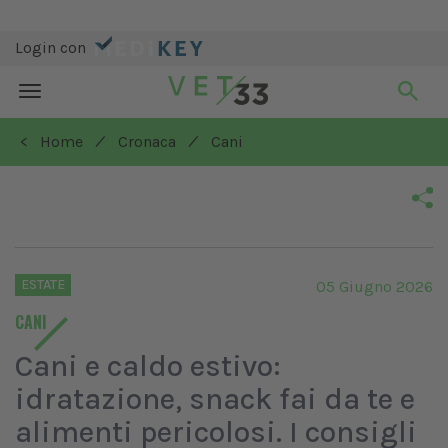
Login con
Toggle
navigation
/
/
< Home
Cronaca
Cani
ESTATE
05 Giugno 2026
CANI
Cani e caldo estivo:
idratazione, snack fai da te e
alimenti pericolosi. I consigli