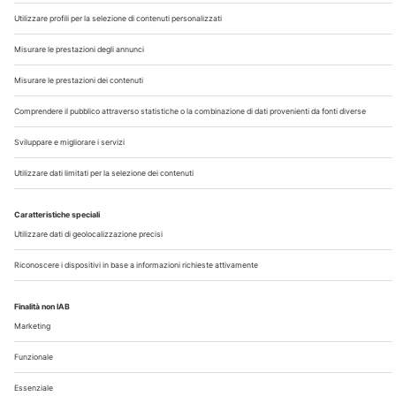
Chi Siamo
Contatti
Note Legali
Privacy
©2026 Edra S.p.a | www.edraspa.it | P.iva 08056040960
| Tel. 02/881841 | Sede legale: Viale Enrico Forlanini 21 -
20134 Milano (Italy)
Registrazione Tribunale di Milano n° 5578/2022 del
5/05/2022