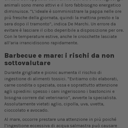
animali sono meno attivi e il loro fabbisogno energetico
diminuisce. “L’ideale è somministrare la pappa nelle ore
più fresche della giornata, quindi la mattina presto e la
sera dopo il tramonto”, indica De Marchi. Un errore da
evitare è lasciare il cibo deperibile a disposizione per ore.
Con le temperature estive, anche le crocchette lasciate
all’aria irrancidiscono rapidamente.
Barbecue e mare: i rischi da non
sottovalutare
Durante grigliate e picnic aumenta il rischio di
ingestione di alimenti tossici. “Evitiamo cibi elaborati,
carne condita o speziata, ossa e soprattutto attenzione
agli spiedini: spesso i cani ingeriscono i bastoncini e
bisogna correre dal veterinario”, avverte la specialista.
Assolutamente vietati aglio, cipolla, uva, uvetta,
cioccolato e avocado.
Al mare, occorre prestare una attenzione in più poiché
l’ingestione eccessiva di acqua salmastra può causare