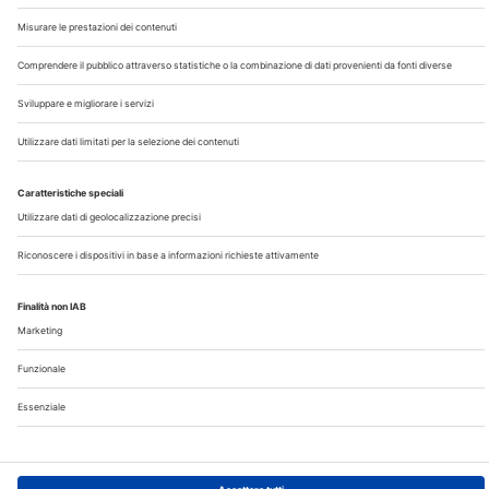
Chi Siamo
Contatti
Note Legali
Privacy
©2026 Edra S.p.a | www.edraspa.it | P.iva 08056040960
| Tel. 02/881841 | Sede legale: Viale Enrico Forlanini 21 -
20134 Milano (Italy)
Registrazione Tribunale di Milano n° 5578/2022 del
5/05/2022