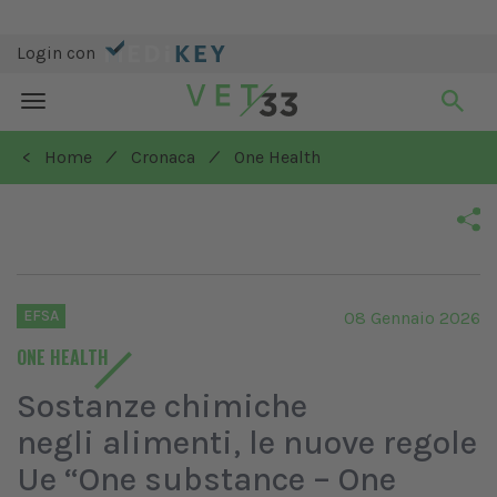
Login con
Toggle
navigation
/
/
< Home
Cronaca
One Health
EFSA
08 Gennaio 2026
ONE HEALTH
Sostanze chimiche
negli alimenti, le nuove regole
Ue “One substance – One