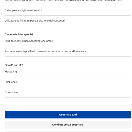
Contatti
Note Legali
Privacy
©2026 Edra S.p.a | www.edraspa.it | P.iva 08056040960
| Tel. 02/881841 | Sede legale: Viale Enrico Forlanini 21 -
20134 Milano (Italy)
Registrazione Tribunale di Milano n° 5578/2022 del
5/05/2022