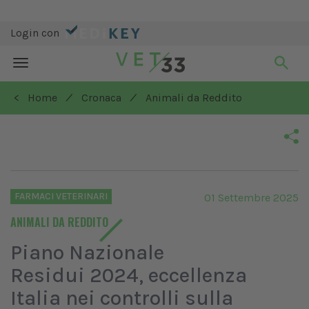
Login con
Toggle
navigation
/
/
< Home
Cronaca
Animali da Reddito
FARMACI VETERINARI
01 Settembre 2025
ANIMALI DA REDDITO
Piano Nazionale
Residui 2024, eccellenza
Italia nei controlli sulla