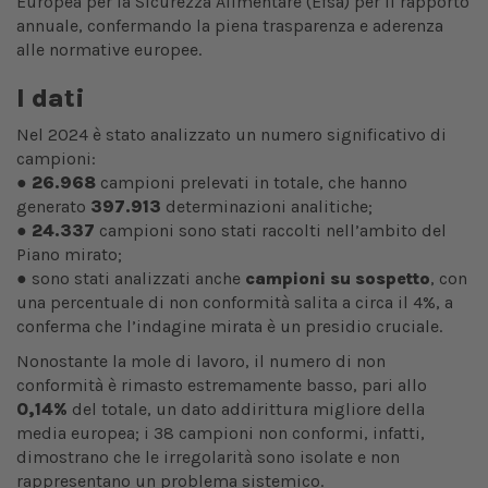
Europea per la Sicurezza Alimentare (Efsa) per il rapporto
annuale, confermando la piena trasparenza e aderenza
alle normative europee.
I dati
Nel 2024 è stato analizzato un numero significativo di
campioni:
●
26.968
campioni prelevati in totale, che hanno
generato
397.913
determinazioni analitiche;
●
24.337
campioni sono stati raccolti nell’ambito del
Piano mirato;
● sono stati analizzati anche
campioni su sospetto
, con
una percentuale di non conformità salita a circa il 4%, a
conferma che l’indagine mirata è un presidio cruciale.
Nonostante la mole di lavoro, il numero di non
conformità è rimasto estremamente basso, pari allo
0,14%
del totale, un dato addirittura migliore della
media europea; i 38 campioni non conformi, infatti,
dimostrano che le irregolarità sono isolate e non
rappresentano un problema sistemico.