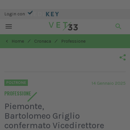
Login con
Toggle
navigation
/
/
< Home
Cronaca
Professione
POLTRONE
14 Gennaio 2025
PROFESSIONE
Piemonte,
Bartolomeo Griglio
confermato Vicedirettore