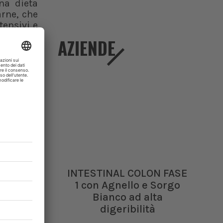
na dieta
arne, che
tensivi e
AZIENDE
te e alla
INTESTINAL COLON FASE
1 con Agnello e Sorgo
Bianco ad alta
digeribilità