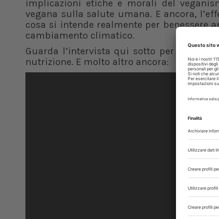
implicazioni etiche e morali del vegani
vegana sulla salute umana. E ancora, l’eff
cosa si intende realmente per benessere ani
cambiamento climatico.
Guarda l’intervista qui sotto per scoprire 
nutrizione. E molto altro ancora: