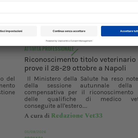
06/08/2026
ATTIVITÀ PROFESSIONALE
Riconoscimento titolo veterinario 
prove il 28-29 ottobre a Napoli
lo del
Il Ministero della Salute ha reso note
mento
della sessione autunnale della
stione
compensativa per il riconoscimento i
delle qualifiche di medico vete
conseguite all'estero....
Pillole in Oftalmologia II
51° Congress
A cura di
Redazione Vet33
2026
10/10/2026
05/08/2026
Dal 13/10/2026
al 1
Roma (RM)