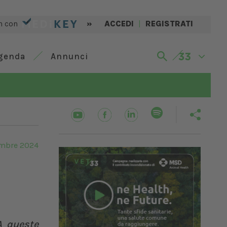
n con
»
ACCEDI
|
REGISTRATI
genda
Annunci
mbre 2024
A queste