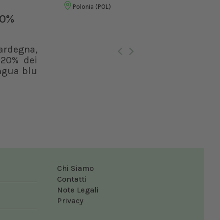
Veterinaria
Bol
20%
Dal 30/10/2026
al 02/11/2026
Roma (RM)
ardegna,
l 20% dei
ingua blu
Chi Siamo
Contatti
Note Legali
Privacy