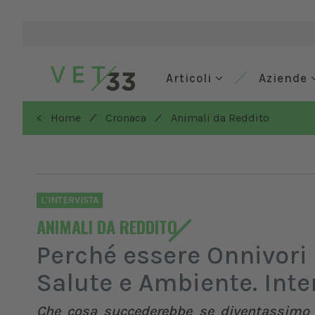
Articoli
Aziende
/
/
< Home
Cronaca
Animali da Reddito
L'INTERVISTA
ANIMALI DA REDDITO
Perché essere Onnivori
Salute e Ambiente. Inte
Che cosa succederebbe se diventassimo t