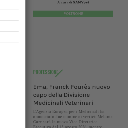
A cura di
SANYpet
POLTRONE
PROFESSIONE
Ema, Franck Fourès nuovo
capo della Divisione
Medicinali Veterinari
L’Agenzia Europea per i Medicinali ha
annunciato due nomine ai vertici: Melanie
Carr sarà la nuova Vice Direttrice
Esecutiva dal 1° agosto 2026, mentre