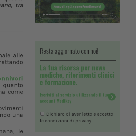
ano, tra
Resta aggiornato con noi!
ale alle
trattando
La tua risorsa per news
mediche, riferimenti clinici
onnivori
e formazione.
e quanto
ana come
Iscriviti al servizio utilizzando il tuo
account Medikey
ovimenti
Dichiaro di aver letto e accetto
endo una
le condizioni di
privacy
mana, le