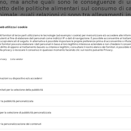
smo, ma anche quali sono le conseguenze di u
etto delle politiche alimentari sul consumo di c
male, quali relazioni ci sono tra allevamenti in
qual è il contributo dell’allevamento all’ambien