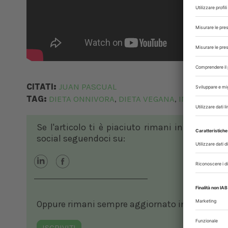
CITATI:
JUAN PASCUAL
TAG:
DIETA ONNIVORA
DIETA VEGANA
INTERVISTA
,
,
Se l'articolo ti è piaciuto rimani in contatto
social seguendoci su:
Oppure rimani sempre aggiornato in ambito vete
ISCRIVITI