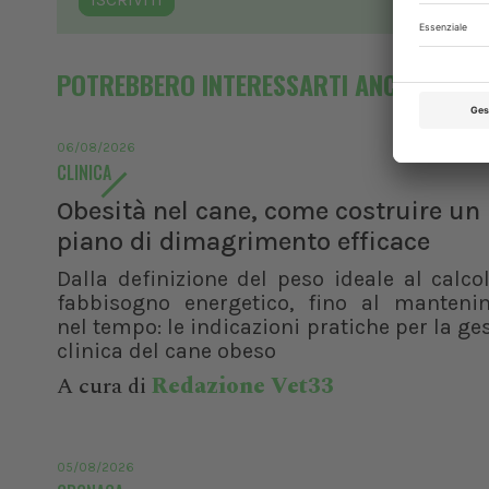
POTREBBERO INTERESSARTI ANCHE
06/08/2026
CLINICA
Obesità nel cane, come costruire un
piano di dimagrimento efficace
Dalla definizione del peso ideale al calco
fabbisogno energetico, fino al manteni
nel tempo: le indicazioni pratiche per la ge
clinica del cane obeso
A cura di
Redazione Vet33
XXI Congresso
Nazionale UNISVET
05/08/2026
Dal 12/02/2027
al 14/02/2027