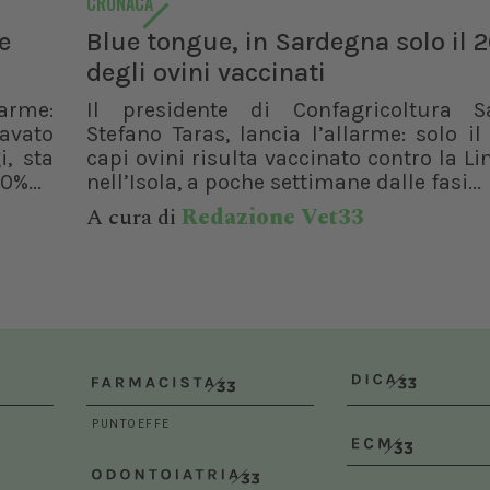
CRONACA
Polonia (POL)
e
Blue tongue, in Sardegna solo il 
degli ovini vaccinati
larme:
Il presidente di Confagricoltura S
ravato
Stefano Taras, lancia l’allarme: solo i
i, sta
capi ovini risulta vaccinato contro la L
0%...
nell’Isola, a poche settimane dalle fasi...
A cura di
Redazione Vet33