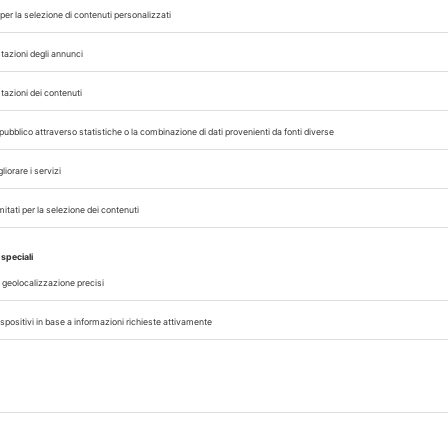
 VET33
VIDEOINTERVISTA VET33
,
 con noi sui nostri canali
rinario, iscrivendoti alla nostra newsletter!