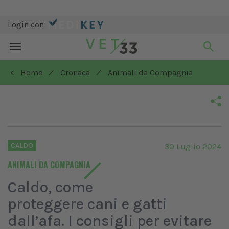
Login con
Toggle
navigation
/
/
< Home
Cronaca
Animali da Compagnia
CALDO
30 Luglio 2024
ANIMALI DA COMPAGNIA
Caldo, come
proteggere cani e gatti
dall’afa. I consigli per evitare