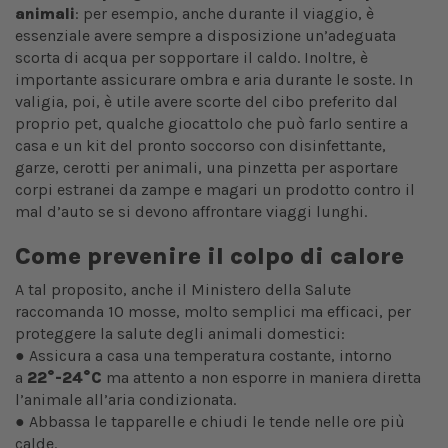
animali
: per esempio, anche durante il viaggio, è
essenziale avere sempre a disposizione un’adeguata
scorta di acqua per sopportare il caldo. Inoltre, è
importante assicurare ombra e aria durante le soste. In
valigia, poi, è utile avere scorte del cibo preferito dal
proprio pet, qualche giocattolo che può farlo sentire a
casa e un kit del pronto soccorso con disinfettante,
garze, cerotti per animali, una pinzetta per asportare
corpi estranei da zampe e magari un prodotto contro il
mal d’auto se si devono affrontare viaggi lunghi.
Come prevenire il colpo di calore
A tal proposito, anche il Ministero della Salute
raccomanda 10 mosse, molto semplici ma efficaci, per
proteggere la salute degli animali domestici:
● Assicura a casa una temperatura costante, intorno
a
22°-24°C
ma attento a non esporre
in maniera diretta
l’animale all’aria condizionata.
● Abbassa le tapparelle e chiudi le tende nelle ore più
calde.