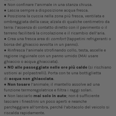
● Non confinare l’animale in una stanza chiusa.
● Lascia sempre a disposizione acqua fresca.
● Posiziona la cuccia nella zona più fresca, ventilata e
ombreggiata della casa; alzala di qualche centimetro da
terra: l’assenza di contatto diretto con il pavimento o il
terreno faciliterà la circolazione e il ricambio dell’aria.
● Crea una fresca area di
comfort
(tappetini refrigeranti o
borsa del ghiaccio avvolta in un panno).
● Rinfresca l’animale strofinando collo, testa, ascelle e
regione inguinale con un panno umido (MAI usare
ghiaccio o acqua ghiacciata).
●
NO alle passeggiate nelle ore più calde
(si rischiano
ustioni ai polpastrelli). Porta con te una bottiglietta
di
acqua non ghiacciata
.
●
Non tosare
l’animale; il mantello assolve ad una
funzione termoregolatrice e filtra i raggi solari.
● Non lasciarlo
mai solo in auto
; non è sufficiente
lasciare i finestrini un poco aperti e neanche
parcheggiare all’ombra, perché l’abitacolo del veicolo si
riscalda rapidamente.