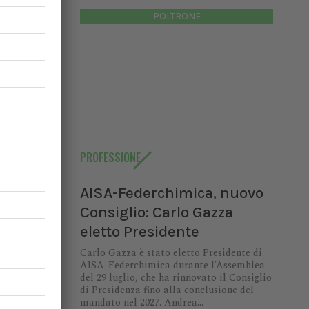
POLTRONE
io:
PROFESSIONE
AISA-Federchimica, nuovo
di AISA-
Consiglio: Carlo Gazza
9 luglio,
enza fino
eletto Presidente
ndrea...
Carlo Gazza è stato eletto Presidente di
AISA-Federchimica durante l’Assemblea
del 29 luglio, che ha rinnovato il Consiglio
di Presidenza fino alla conclusione del
mandato nel 2027. Andrea...