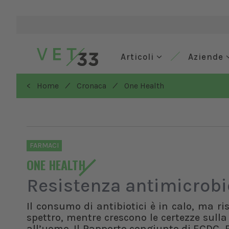
Articoli
Aziende
/
/
< Home
Cronaca
One Health
FARMACI
ONE HEALTH
Resistenza antimicrobi
Il consumo di antibiotici è in calo, ma ri
spettro, mentre crescono le certezze sulla
all’uomo. Il Rapporto congiunto di ECDC,