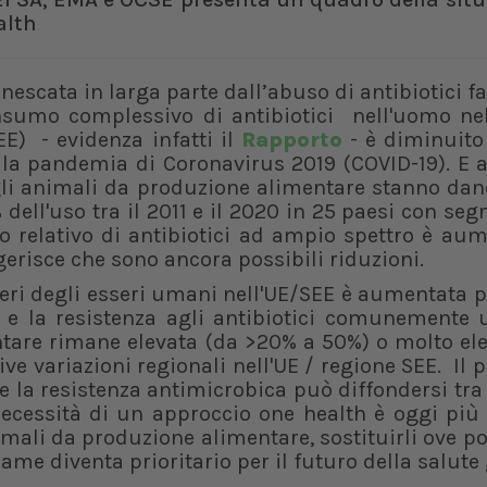
alth
nnescata in larga parte dall’abuso di antibiotici fa
consumo complessivo di antibiotici nell'uomo ne
) - evidenza infatti il
Rapporto
- è diminuito
te la pandemia di Coronavirus 2019 (COVID-19). E 
gli animali da produzione alimentare stanno dan
% dell'uso tra il 2011 e il 2020 in 25 paesi con seg
so relativo di antibiotici ad ampio spettro è au
ggerisce che sono ancora possibili riduzioni.
tteri degli esseri umani nell'UE/SEE è aumentata 
1 e la resistenza agli antibiotici comunemente 
ntare rimane elevata (da >20% a 50%) o molto el
ive variazioni regionali nell'UE / regione SEE. Il
he la resistenza antimicrobica può diffondersi tra
ecessità di un approccio one health è oggi più
nimali da produzione alimentare, sostituirli ove po
ame diventa prioritario per il futuro della salute 