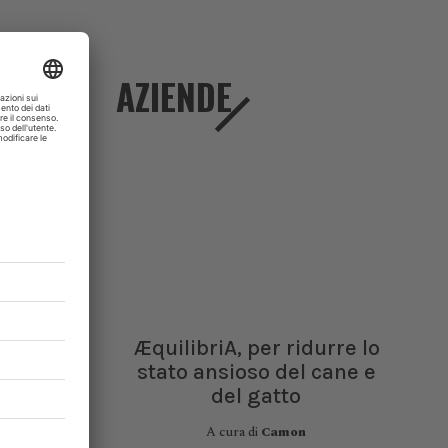
ginare il
zionali,
AZIENDE
ell'uomo,
ei costi,
In questo
iotici) e
a a lungo
a.
ÆquilibriA, per ridurre lo
stato ansioso del cane e
del gatto
A cura di
Camon