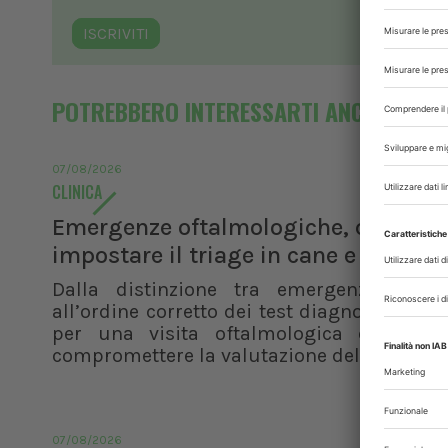
ISCRIVITI
POTREBBERO INTERESSARTI ANCHE
07/08/2026
CLINICA
Emergenze oftalmologiche, come
impostare il triage in cane e gatto
Dalla distinzione tra emergenza e ur
all’ordine corretto dei test diagnostici, i pr
per una visita oftalmologica efficace 
compromettere la valutazione del paziente
07/08/2026