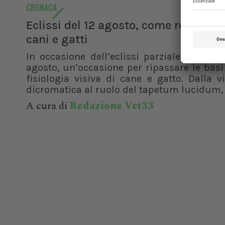
CRONACA
Eclissi del 12 agosto, come reagisco
cani e gatti
In occasione dell’eclissi parziale di sole 
agosto, un’occasione per ripassare le basi
fisiologia visiva di cane e gatto. Dalla v
dicromatica al ruolo del tapetum lucidum, f
A cura di
Redazione Vet33