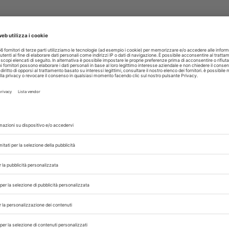
corsi prioritari da seguire con l’obiettivo di ar
lutazione dell'attuazione dei piani d'azione na
nza integrata e ampliata dell'AMR nei batteri d
ve investire in efficaci interventi di riduzione d
 prevenzione e controllo delle infezioni (IPC). 
 nuovi vaccini, trattamenti (compresi nuovi antib
tenza antimicrobica nelle strutture di assistenz
 buone pratiche contro la resistenza antimicrobic
A
OCSE
,
 con noi sui nostri canali
rinario, iscrivendoti alla nostra newsletter!