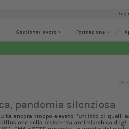
Logi
Gestione/lavoro
Formazione
A
08 M
ca, pandemia silenziosa
sulta ancora troppo elevato l’utilizzo di quelli
 diffusione della resistenza antimicrobica dagl
 EFSA, EMA e OCSE presenta un quadro della situ