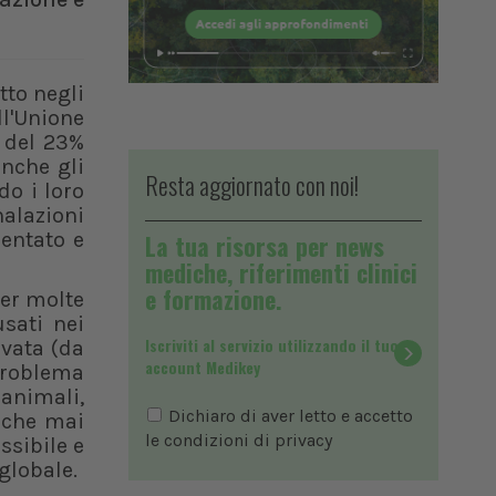
tto negli
ll'Unione
 del 23%
anche gli
Resta aggiornato con noi!
do i loro
nalazioni
mentato e
La tua risorsa per news
mediche, riferimenti clinici
e formazione.
per molte
usati nei
Iscriviti al servizio utilizzando il tuo
evata (da
account Medikey
 problema
 animali,
Dichiaro di aver letto e accetto
 che mai
le condizioni di
privacy
ssibile e
globale.