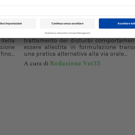
CLINICA
no
Disturbi comportamentali, una
preparazione di fluoxetina trans
del 12
La fluoxetina, SSRI impiegato in veterinar
 della
trattamento dei disturbi comportament
isione
essere allestita in formulazione trans
ino...
una pratica alternativa alla via orale...
A cura di
Redazione Vet33
XXI Congresso
Pillole in Oftal
Nazionale UNISVET
10/10/2026
Dal 12/02/2027
al 14/02/2027
Roma (RM)
Bologna (BO)