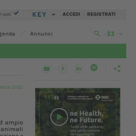
n con
»
ACCEDI
|
REGISTRATI
genda
Annunci
arzo 2022
 ad ampio
i animali
azione e