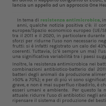
lancia un appello ad un approccio One He
In tema di
resistenza antimicrobica
, i
anni, qualche notizia positiva c’è: il 
europea/Spazio economico europeo (UE/SEE
tra il 2011 e il 2020, in particolare duran
sforzi per ridurne l'uso non necessario ne
frutti: si è infatti registrato un calo del 43
coerenti. Tuttavia, (c’è sempre un ma) l'u
una significativa variabilità tra i paesi su
Inoltre, la resistenza antimicrobica nei ba
combinazioni antibiotico-batterio dal 201
batteri degli animali da produzione alime
>50% a 70%); e per di più vi sono significat
grave, e non è mai superfluo ribadirlo, è c
esseri umani e ambiente. Per questo la n
attuale: ridurre l'uso di antibiotici negli a
ripensare il sistema di produzione del besti