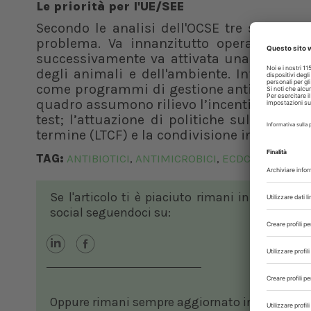
Le priorità per l'UE/SEE
Secondo le analisi dell'OCSE tre sono i per
problema. Va innanzitutto operata una va
successivamente va attivata una sorveglia
degli animali e dell'ambiente. Infine, si de
come programmi di gestione antimicrobica e
quadro assumono rilievo l’incentivazione di
test; l’attuazione di politiche sulla resis
termine (LTCF) e la condivisione in tema di
TAG:
ANTIBIOTICI
ANTIMICROBICI
ECDC
EFSA
EM
,
,
,
,
Se l'articolo ti è piaciuto rimani in contatto
social seguendoci su:
Oppure rimani sempre aggiornato in ambito vete