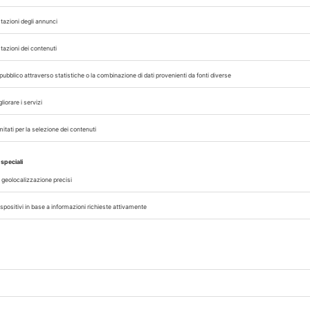
07/08/2026
DAL SETTORE
AISA-Federchimica, nuovo Consigl
Carlo Gazza eletto Presidente
genza
Carlo Gazza è stato eletto Presidente 
incipi
Federchimica durante l’Assemblea del 2
senza
che ha rinnovato il Consiglio di Presid
alla conclusione del mandato nel 2027. A
A cura di
Redazione Vet33
07/08/2026