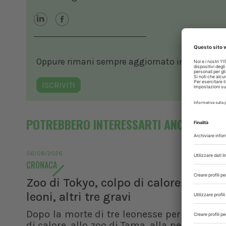
Oppure rimani sempre aggiornato in ambito vete
ISCRIVITI
POTREBBERO INTERESSARTI ANCHE
06/08/2026
CRONACA
Zoo di Tokyo, colpo di calore: morti t
leoni, altri tre gravi
Dopo la morte di tre leonesse per sospetto
di calore, allo zoo di Tama, alla periferia di 