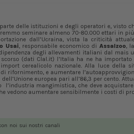
arte delle istituzioni e degli operatori e, visto 
ovremmo seminare almeno 70-80.000 ettari in più
rtazione dall’Ucraina, vista la criticità attual
o Usai
, responsabile economico di
Assalzoo
, l
 dipendenza degli allevamenti italiani dal mais 
scorso (dati Clal.it) l’Italia ha ne ha importat
 import cerealicolo nazionale. Alla luce della s
i di rifornimento, e aumentare l’autoapprovvigi
so dell’Unione europea pari all’86,3 per cento. Att
nto l’industria mangimistica, che deve acquistar
 che vedono aumentare sensibilmente i costi di p
 con noi sui nostri canali