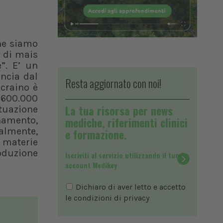
che siamo
 di mais
e”. E’ un
ancia dal
Resta aggiornato con noi!
ucraino è
o 600.000
La tua risorsa per news
ituazione
onamento,
mediche, riferimenti clinici
ualmente,
e formazione.
e materie
roduzione
Iscriviti al servizio utilizzando il tuo
account Medikey
Dichiaro di aver letto e accetto
le condizioni di
privacy