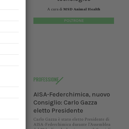
 gestione
A cura di
MSD Animal Health
POLTRONE
ia
o in via
 adeguano
PROFESSIONE
aranno le
l...
AISA-Federchimica, nuovo
Consiglio: Carlo Gazza
eletto Presidente
Carlo Gazza è stato eletto Presidente di
AISA-Federchimica durante l’Assemblea