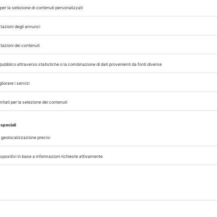
e sono
nel tempo: le indicazioni pratiche per la
clinica del cane obeso
A cura di
Redazione Vet33
06/08/2026
LEGISLAZIONE/FISCO
tero,
AI Act, formazione Ecm obbligator
sull’Intelligenza Artificiale
e date
Il Consiglio dei Ministri ha approvat
isura
definitiva i due decreti legislativi che
talia
l’Italia all’AI Act europeo: AgID e ACN s
nario
principali autorità nazionali, mentre per i
A cura di
Redazione Vet33