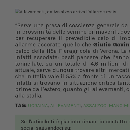
“Serve una presa di coscienza generale da p
in prossimità delle semine primaverili, d
per recuperare il prevedibile calo di impo
allarme accorato quello che
Giulio Gavin
palco della 115ª Fieragricola di Verona. La
infatti assodata: basti pensare che l’anno 
tonnellate, su un totale di 4,6 milioni di
attuale, serve dunque trovare altri mercat
che in Italia vale il 55% a fronte di un tas
infatti si trovano in situazione critica ta
prime dall’estero, quanto gli allevamenti,
alla stalla.
TAG:
UCRAINA
ALLEVAMENTI
ASSALZOO
MANGIMI
,
,
,
Se l'articolo ti è piaciuto rimani in contatto
social seguendoci su: