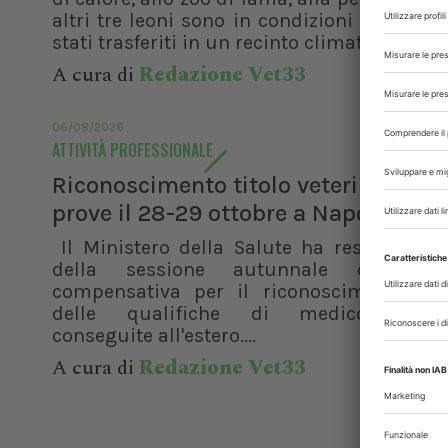
altri tre leoni sono in condizioni critiche 
stati trasferiti in un recinto climatizzato....
A cura di
Redazione Vet33
06/08/2026
ATTIVITÀ PROFESSIONALE
Riconoscimento titolo veterinario es
prove il 28-29 ottobre a Napoli
Il Ministero della Salute ha reso note l
della sessione autunnale della m
compensativa per il riconoscimento in I
delle qualifiche di medico veteri
conseguite all'estero....
A cura di
Redazione Vet33