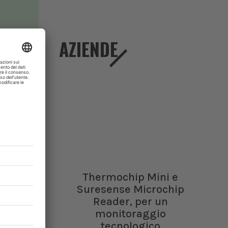
AZIENDE
Thermochip Mini e
un
Suresense Microchip
Reader, per un
monitoraggio
lcolo del
tecnologico
enimento