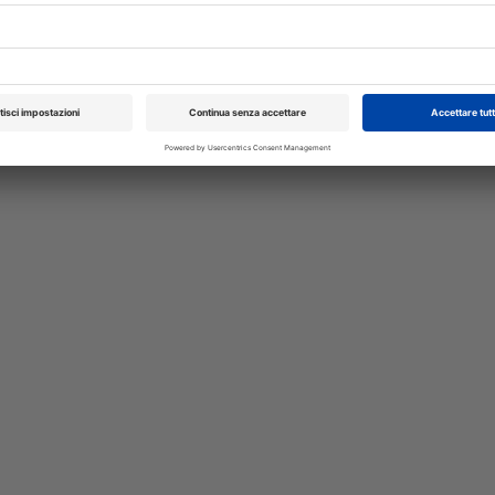
XXI Congresso
Pillole in Oftal
Nazionale UNISVET
10/10/2026