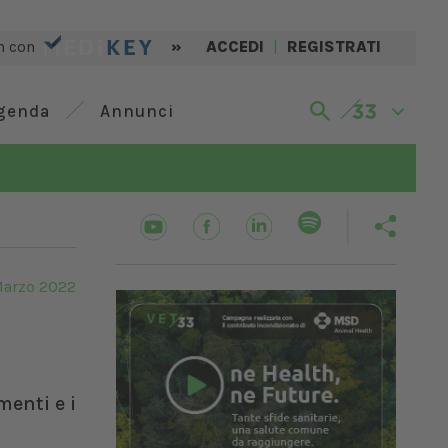
n con
»
ACCEDI
|
REGISTRATI
genda
Annunci
Marzo 2022
menti e i