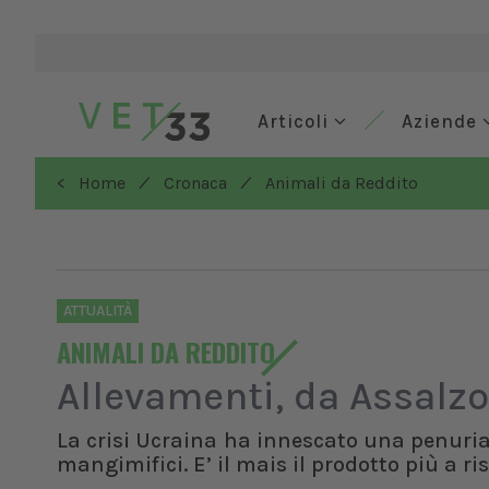
Articoli
Aziende
/
/
< Home
Cronaca
Animali da Reddito
ATTUALITÀ
ANIMALI DA REDDITO
Allevamenti, da Assalzo
La crisi Ucraina ha innescato una penuria 
mangimifici. E’ il mais il prodotto più a ri