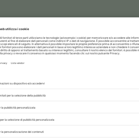
rinario, iscrivendoti alla nostra newsletter!
06/08/2026
CLINICA
re
Obesità nel cane, come costruire 
piano di dimagrimento efficace
 colpo
Dalla definizione del peso ideale al ca
Tokyo,
fabbisogno energetico, fino al mant