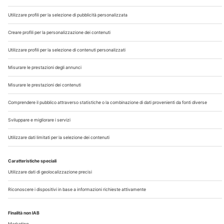
Chi Siamo
Contatti
Note Legali
Privacy
©2026 Edra S.p.a | www.edraspa.it | P.iva 08056040960
| Tel. 02/881841 | Sede legale: Viale Enrico Forlanini 21 -
20134 Milano (Italy)