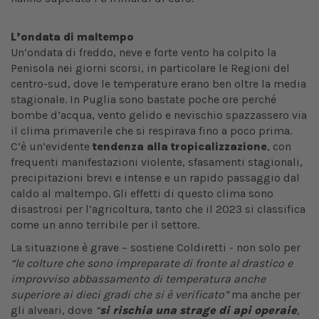
L’ondata di maltempo
Un’ondata di freddo, neve e forte vento ha colpito la
Penisola nei giorni scorsi, in particolare le Regioni del
centro-sud, dove le temperature erano ben oltre la media
stagionale. In Puglia sono bastate poche ore perché
bombe d’acqua, vento gelido e nevischio spazzassero via
il clima primaverile che si respirava fino a poco prima.
C’è un’evidente
tendenza alla tropicalizzazione
, con
frequenti manifestazioni violente, sfasamenti stagionali,
precipitazioni brevi e intense e un rapido passaggio dal
caldo al maltempo. Gli effetti di questo clima sono
disastrosi per l’agricoltura, tanto che il 2023 si classifica
come un anno terribile per il settore.
La situazione è grave – sostiene Coldiretti - non solo per
“le colture che sono impreparate di fronte al drastico e
improvviso abbassamento di temperatura anche
superiore ai dieci gradi che si è verificato”
ma anche per
gli alveari, dove
“
si rischia una strage di api operaie
,