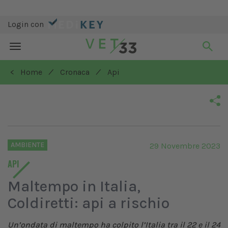
Login con
Toggle
navigation
/
/
< Home
Cronaca
Api
AMBIENTE
29 Novembre 2023
API
Maltempo in Italia,
Coldiretti: api a rischio
Un’ondata di maltempo ha colpito l’Italia tra il 22
e il 24