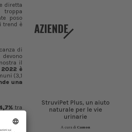
e diretta
n troppa
nte poso
AZIENDE
i trend è
canza di
L devono
mostra il
l 2022 è
muni (3,1
nde una
StruviPet Plus, un aiuto
4,7%
tra
naturale per le vie
 almeno
urinarie
 Aziende
arte dei
A cura di
Camon