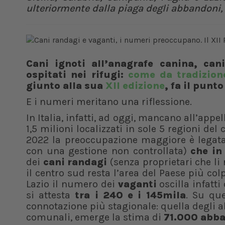
ulteriormente dalla piaga degli abbandoni,
Cani ignoti all’anagrafe canina, can
ospitati nei rifugi:
come da tradizion
giunto alla sua
XII edizione
, fa il punt
E i numeri meritano una riflessione.
In Italia, infatti, ad oggi, mancano all’appe
1,5 milioni localizzati in sole 5 regioni del
2022 la preoccupazione maggiore è legat
con una gestione non controllata)
che in 
dei
cani randagi
(senza proprietari che li
il centro sud resta l’area del Paese più col
Lazio il numero dei
vaganti
oscilla infatti
si attesta
tra i 240 e i 145mila
. Su qu
connotazione più stagionale: quella degli a
comunali, emerge la stima di
71.000 abb