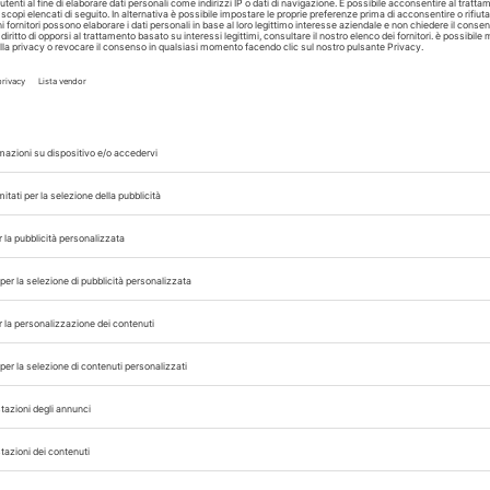
nimali d’affezione presenti sul territorio
(tra
solo il 43,8%
delle Amministrazioni comunal
ttezza tali numeri, percentuale che
cala al 40%
 feline.
Ancora più bassa la soglia dei Co
erti dedicati agli animali d’affezione
(
d
(ad esempio a Grignasco (No) è presente 1 area
n 1 ogni 50.000 abitanti). Non bene anche i dati
Comuni (231 su 552)
dichiara di conoscere i
ina presenti nel proprio territorio, pari ad 1.176.
 che riguarda la consapevolezza delle
nuove is
128 cani.
Negativi
anche i dati relativi alle
ttore e che sono fondamentali per una corretta 
 7,4%
dei Comuni ha regolamentato possibili agev
na il 6%
quelli che hanno previsto regolam
delle popolazioni.
iamo?
o ancora lontani da un efficace con
ncremento rispetto al 2021 del 3%,
solo il 5
tuato azioni di prevenzione, con la sterilizzazione
ti nei canili sanitari) e 21.042 gatti (circa il
14%