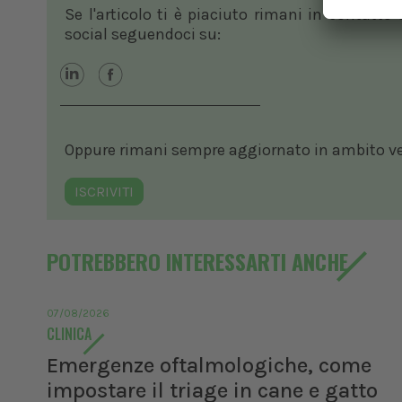
Se l'articolo ti è piaciuto rimani in contatto
social seguendoci su:
Oppure rimani sempre aggiornato in ambito vete
ISCRIVITI
POTREBBERO INTERESSARTI ANCHE
07/08/2026
CLINICA
Emergenze oftalmologiche, come
impostare il triage in cane e gatto