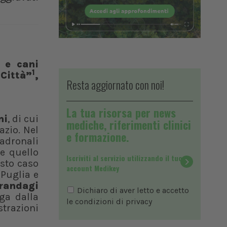
 e cani
1
Città”
,
Resta aggiornato con noi!
La tua risorsa per news
ni
, di cui
mediche, riferimenti clinici
azio. Nel
e formazione.
adronali
a
e quello
Iscriviti al servizio utilizzando il tuo
sto caso
account Medikey
 Puglia e
randagi
Dichiaro di aver letto e accetto
ga dalla
le condizioni di
privacy
strazioni