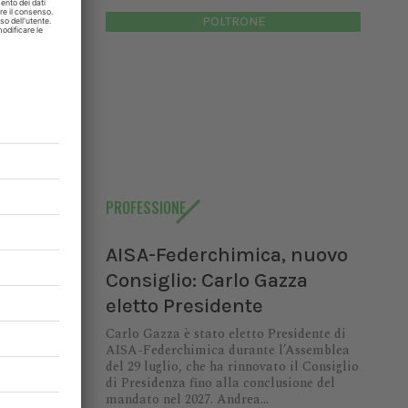
 le quali
POLTRONE
i che ha
per quel
muni
che
solo il
 ogni 105
 relativi
l numero
322 cani
.
crizioni
 attività
PROFESSIONE
e serena
olazioni
AISA-Federchimica, nuovo
enti con
Consiglio: Carlo Gazza
eletto Presidente
Carlo Gazza è stato eletto Presidente di
trollo
AISA-Federchimica durante l’Assemblea
0% delle
del 29 luglio, che ha rinnovato il Consiglio
 di 4.881
di Presidenza fino alla conclusione del
mandato nel 2027. Andrea...
di quelli