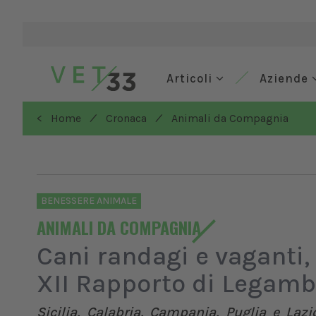
Articoli
Aziende
/
/
< Home
Cronaca
Animali da Compagnia
BENESSERE ANIMALE
ANIMALI DA COMPAGNIA
Cani randagi e vaganti,
XII Rapporto di Legamb
Sicilia, Calabria, Campania, Puglia e Lazi