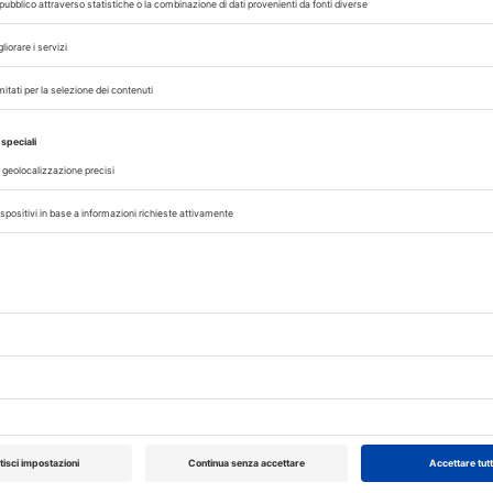
nie feline, nelle quali oltre 130.000 gatti risu
tuato specifici controlli e solo il
53,6%
dichiara
crochip. Di questi, ne risultano in totale 491,
istrazioni comunali che li hanno dichiarati
.
i Legambiente è stato presentato il 27 luglio a
nale del Cane Randagio, presso la sede na
atrocinio di Associazione Nazionale dei Comuni 
ce Autonome, Ente Nazionale della Cinofilia I
i Italiani, Associazione Nazionale dei Medici V
inaria Preventiva.
 hanno risposto in modo completo 552 Amminis
XXI Congresso
Pillole in Oftal
i capoluogo di provincia pari a circa il 53% de
Nazionale UNISVET
 112 totali.
10/10/2026
TO LEGAMBIENTE
Dal 12/02/2027
al 14/02/2027
Roma (RM)
Bologna (BO)