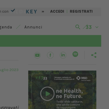
n con
»
ACCEDI
|
REGISTRATI
genda
Annunci
uglio 2023
aggravati