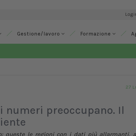
Logi
Gestione/lavoro
Formazione
A
27 L
 i numeri preoccupano. Il
iente
o: queste le regioni con i dati più allarmanti, 