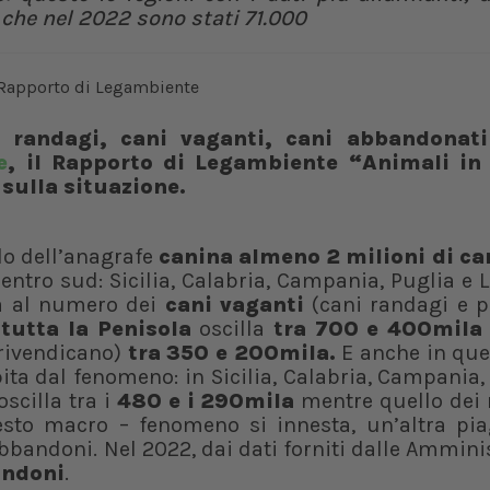
 che nel 2022 sono stati 71.000
i randagi, cani vaganti, cani abbandonati
e
, il Rapporto di Legambiente “Animali in 
o sulla situazione.
llo dell’anagrafe
canina almeno 2 milioni di ca
 centro sud: Sicilia, Calabria, Campania, Puglia e L
a al numero dei
cani vaganti
(cani randagi e p
tutta la Penisola
oscilla
tra 700 e 400mil
 rivendicano)
tra 350 e 200mila.
E anche in que
pita dal fenomeno: in Sicilia, Calabria, Campania,
 oscilla tra i
480 e i 290mila
mentre quello dei
esto macro – fenomeno si innesta, un’altra pia
bbandoni. Nel 2022, dai dati forniti dalle Ammini
andoni
.