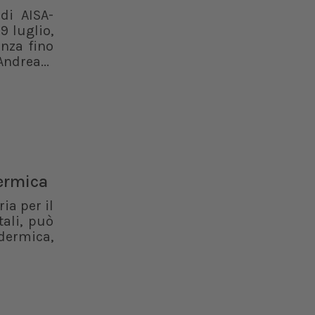
di AISA-
9 luglio,
enza fino
ndrea...
dermica
ia per il
ali, può
dermica,