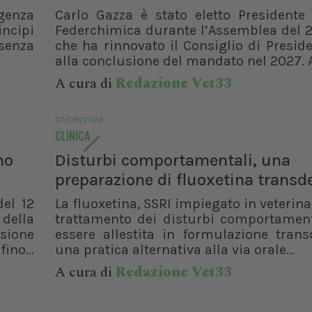
genza
Carlo Gazza è stato eletto Presidente 
incipi
Federchimica durante l’Assemblea del 2
senza
che ha rinnovato il Consiglio di Presid
alla conclusione del mandato nel 2027. A
A cura di
Redazione Vet33
07/08/2026
CLINICA
no
Disturbi comportamentali, una
preparazione di fluoxetina trans
del 12
La fluoxetina, SSRI impiegato in veterinar
 della
trattamento dei disturbi comportament
isione
essere allestita in formulazione trans
ino...
una pratica alternativa alla via orale...
A cura di
Redazione Vet33