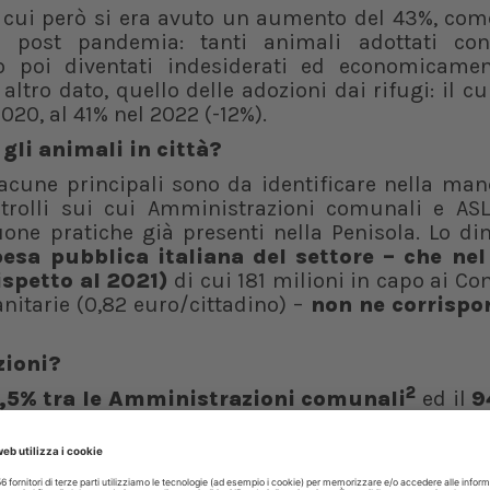
in cui però si era avuto un aumento del 43%, com
à post pandemia: tanti animali adottati co
no poi diventati indesiderati ed economicame
altro dato, quello delle adozioni dai rifugi: il cu
20, al 41% nel 2022 (-12%).
 gli animali in città?
acune principali sono da identificare nella man
trolli sui cui Amministrazioni comunali e AS
one pratiche già presenti nella Penisola. Lo di
esa pubblica italiana del settore – che ne
ispetto al 2021)
di cui 181 milioni in capo ai Co
anitarie (0,82 euro/cittadino) –
non ne corrispo
zioni?
2
,5% tra le Amministrazioni comunali
ed il
9
o informazioni hanno raggiunto
performance
indicatori
utilizzati per i Comuni e 25 per le
 è emersa anche una
scarsa conoscenza
da p