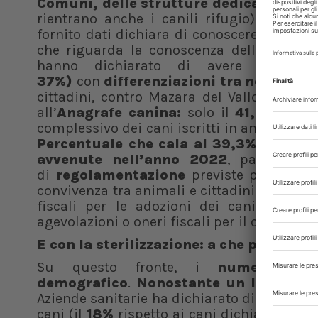
Comuni, delle strutture dedicate agli a
rientrano anche i canili rifugio). Infatti,
fornito dati dichiara di conoscere con esa
che riguarda la conoscenza delle colonie
hanno dichiarato di avere spazi ap
37%)
con
differenziazioni tra nord e su
cittadini, contro Mazara del Vallo (TP) co
all’
Anagrafe canina:
solo il
41,8% dei 
complessivo dei cani iscritti in anagrafe can
Percentuale che cala al 39,3%
per quel
avvenute nell’anno 2022
, pari a 70.
di
regolamentazione
previste per il se
convivenza tra animali e cittadini.
Solo il
fiscali per le adozioni dei cani e
appe
agevolazioni o oneri fiscali per il controllo 
E con la sterilizzazione: a che punto s
Su questo fronte, i
numeri son
demografico
.
Nonostante un leggero i
Aziende sanitarie ha dichiarato di aver effet
cani (il
18%
rispetto ai cani dichiarati entra