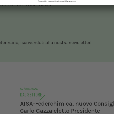
 con noi sui nostri canali
rinario, iscrivendoti alla nostra newsletter!
07/08/2026
DAL SETTORE
AISA-Federchimica, nuovo Consigl
Carlo Gazza eletto Presidente