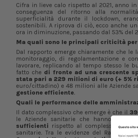
Cifra in lieve calo rispetto al 2021, anno 
conseguenza del ritorno alla normalit
superficialità durante il lockdown, era
sostenibili. A riprova di ciò, ecco anche un 
ora in diminuzione, passando dal 53% del 20
Ma quali sono le principali criticità per
Dal rapporto emerge chiaramente che le l
monitoraggio, di regolamentazione e con
lavorare, replicando al tempo stesso le bu
fatto che
di fronte ad una
crescente sp
stata pari a 229 milioni di euro (+ 5% r
euro/cittadino) e 48 milioni alle Aziende s
gestione efficiente
.
Quali le performance delle amministra
Il dato complessivo che emerge è che il
39
le Aziende sanitarie che hanno fornit
sufficienti
rispetto al complesso dei 36 
sanitarie. Tra le evidenze del Rapporto