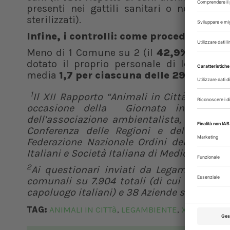
presenti nei gattili sanitari o nelle colo
sterilizzati).
Infine, i controlli: come procede?
Meno di 1 Comune su 2 (il
42,9%)
ha effet
dotato il proprio personale di lettore mi
media
1,7 per ciascuna delle 296 Ammin
1
Il XII Rapporto “Animali in Città 2023” d
occasione della Giornata internazio
dell’associazione ambientalista, con il p
Conferenza delle Regioni e delle Provin
Federazione Nazionale Ordini dei Veterinar
Italiani e Società Italiana di Medicina Veter
2
Ai questionari inviati da Legambiente,
comunali su 7.904 totali (di cui 57 Comun
capoluogo italiani) e 38 Aziende sanitarie su
TAG:
ANIMALI IN CITTà
LEGAMBIENTE
XII RAPPOR
,
,