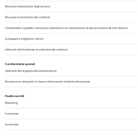
Chi Siamo
Contatti
Note Legali
Privacy
©2026 Edra S.p.a | www.edraspa.it | P.iva 08056040960
| Tel. 02/881841 | Sede legale: Viale Enrico Forlanini 21 -
20134 Milano (Italy)
Registrazione Tribunale di Milano n° 5578/2022 del
5/05/2022