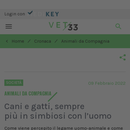
Login con
Toggle
navigation
/
/
< Home
Cronaca
Animali da Compagnia
SOCIETÀ
09 Febbraio 2022
ANIMALI DA COMPAGNIA
Cani e gatti, sempre
più in simbiosi con l’uomo
Come viene percepito il legame uomo-animale e come