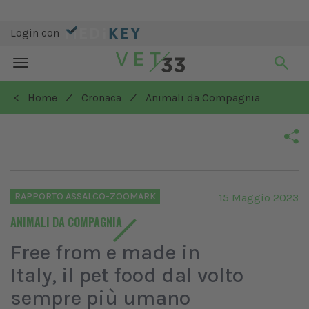
Login con
Toggle
navigation
/
/
< Home
Cronaca
Animali da Compagnia
RAPPORTO ASSALCO-ZOOMARK
15 Maggio 2023
ANIMALI DA COMPAGNIA
Free from e made in
Italy, il pet food dal volto
sempre più umano