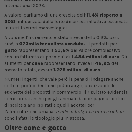
International 2023.
A valore, parliamo di una crescita dell’
11,4% rispetto al
2021
, influenzata dalla forte dinamica inflattiva osservata
in tutti i settori merceologici.
A volume l’incremento è stato invece dello 0,8%, pari,
cioè, a
673mila tonnellate vendute.
I prodotti per
gatto
rappresentano il
53,8%
del valore complessivo,
con un fatturato di poco più di
1.484 milioni di euro
. Gli
alimenti per
cane
rappresentano invece il
46,2%
del
mercato totale, ovvero
1.275 milioni di euro
.
Numeri ingenti, che vale però la pena di indagare anche
sotto il profilo dei trend più in auge., analizzando le
etichette dei prodotti in commercio. Il risultato evidenzia
come ormai anche per gli animali da compagnia i criteri
di scelta siano ispirati a quelli adottai per
l’alimentazione umana:
made in Italy, free from e rich in
sono infatti le tipologie più in ascesa.
Oltre cane e gatto