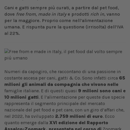
Cani e gatti sempre più curati, a partire dal pet food,
dove
free from, made in Italy
e prodotti
rich in
, vanno
per la maggiore. Proprio come nell’alimentazione
umana. E rispunta pure la questione (irrisolta) dell’IVA
al 22%.
Numeri da capogiro, che raccontano di una passione in
costante ascesa per cani, gatti & Co. Sono infatti circa
65
milioni gli animali da compagnia che vivono nelle
famiglie italiane. E di questi quasi
9 milioni sono cani e
10 milioni gatti
. E l’alimentazione per queste due specie
rappresenta il segmento principale del mercato
nazionale del pet food e pet care, con un giro d’affari che,
nel 2022, ha sviluppato
2.759 milioni di euro
. Ecco
quanto emerge dalla
XVI edizione del Rapporto
Assalco-Zoomark, presentata nel corso di
Zoomark