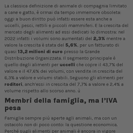
La classica definizione di animale di compagnia limitato
a cane e gatto, è ormai da tempo immemore obsoleta:
oggi a buon diritto può infatti essere esta anche a
uccelli, pesci, rettili e piccoli mammiferi. E la crescita del
mercato degli alimenti ad essi dedicati lo dimostra: nel
2022 infatti i volumi sono aumentati del
2,3%
mentre a
valore la crescita è stata del
5,6%
, per un fatturato di
quasi
13,2 milioni di euro
presso la Grande
Distribuzione Organizzata. Il segmento principale è
quello degli alimenti per
uccelli
che copre il 43,7% del
valore e il 47,6% dei volumi, con vendite in crescita del
6,3% a valore e volumi stabili. Seguono gli alimenti per
roditori
, anch’essi in crescita del 7,7% a valore e 2,4% a
volume rispetto allo scorso anno. ù
Membri della famiglia, ma l’IVA
pesa
Famiglie sempre più aperte agli animali, ma con un
ostacolo non di poco conto: la questione economica.
Perché sugli alimenti per animali è ancora in vigore