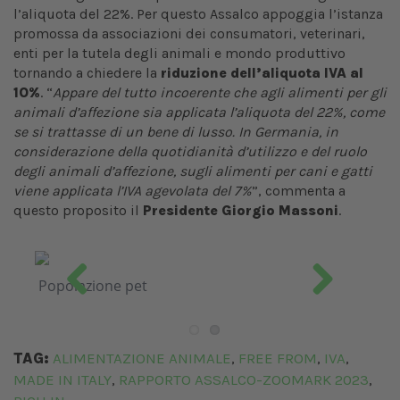
l’aliquota del 22%. Per questo Assalco appoggia l’istanza
promossa da associazioni dei consumatori, veterinari,
enti per la tutela degli animali e mondo produttivo
tornando a chiedere la
riduzione dell’aliquota IVA al
10%
. “
Appare del tutto incoerente che agli alimenti per gli
animali d’affezione sia applicata l’aliquota del 22%, come
se si trattasse di un bene di lusso. In Germania, in
considerazione della quotidianità d’utilizzo e del ruolo
degli animali d’affezione, sugli alimenti per cani e gatti
viene applicata l’IVA agevolata del 7%
”, commenta a
questo proposito il
Presidente Giorgio Massoni
.
Popolazione pet
Merc
Previous
Next
TAG:
ALIMENTAZIONE ANIMALE
FREE FROM
IVA
,
,
,
MADE IN ITALY
RAPPORTO ASSALCO-ZOOMARK 2023
,
,