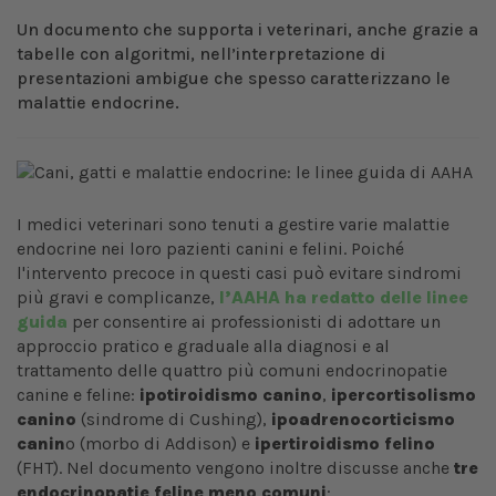
Un documento che supporta i veterinari, anche grazie a
tabelle con algoritmi, nell’interpretazione di
presentazioni ambigue che spesso caratterizzano le
malattie endocrine.
I medici veterinari sono tenuti a gestire varie malattie
endocrine nei loro pazienti canini e felini. Poiché
l'intervento precoce in questi casi può evitare sindromi
più gravi e complicanze,
l’AAHA ha redatto delle linee
guida
per consentire ai professionisti di adottare un
approccio pratico e graduale alla diagnosi e al
trattamento delle quattro più comuni endocrinopatie
canine e feline:
ipotiroidismo canino
,
ipercortisolismo
canino
(sindrome di Cushing),
ipoadrenocorticismo
canin
o (morbo di Addison) e
ipertiroidismo felino
(FHT). Nel documento vengono inoltre discusse anche
tre
endocrinopatie feline meno comuni
: