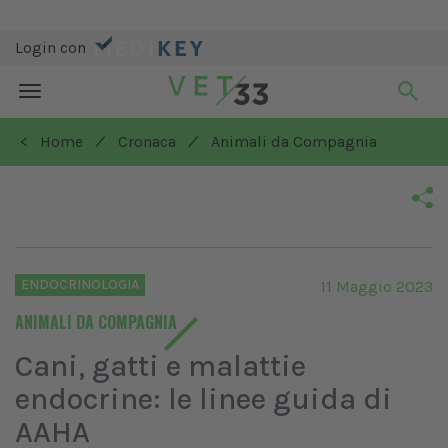
Login con
Toggle
navigation
/
/
< Home
Cronaca
Animali da Compagnia
ENDOCRINOLOGIA
11 Maggio 2023
ANIMALI DA COMPAGNIA
Cani, gatti e malattie
endocrine: le linee guida di
AAHA