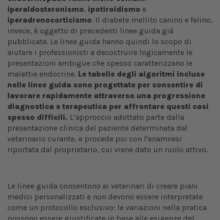
iperaldosteronismo
,
ipotiroidismo
e
iperadrenocorticismo
. Il diabete mellito canino e felino,
invece, è oggetto di precedenti linee guida già
pubblicate. Le linee guida hanno quindi lo scopo di
aiutare i professionisti a decostruire logicamente le
presentazioni ambigue che spesso caratterizzano le
malattie endocrine.
Le tabelle degli algoritmi incluse
nelle linee guida sono progettate per consentire di
lavorare rapidamente attraverso una progressione
diagnostica e terapeutica per affrontare questi casi
spesso difficili.
L’approccio adottato parte dalla
presentazione clinica del paziente determinata dal
veterinario curante, e procede poi con l'anamnesi
riportata dal proprietario, cui viene dato un ruolo attivo.
Le linee guida consentono ai veterinari di creare piani
medici personalizzati e non devono essere interpretate
come un protocollo esclusivo: le variazioni nella pratica
possono essere giustificate in base alle esigenze del