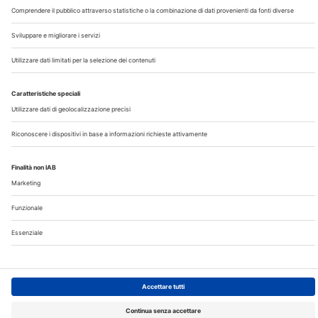
Contatti
Note Legali
Privacy
©2026 Edra S.p.a | www.edraspa.it | P.iva 08056040960
| Tel. 02/881841 | Sede legale: Viale Enrico Forlanini 21 -
20134 Milano (Italy)
Registrazione Tribunale di Milano n° 5578/2022 del
5/05/2022