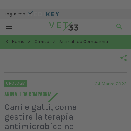
Login con
Toggle
navigation
/
/
< Home
Clinica
Animali da Compagnia
UROLOGIA
24 Marzo 2023
ANIMALI DA COMPAGNIA
Cani e gatti, come
gestire la terapia
antimicrobica nel