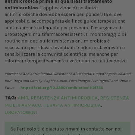
antimicrobica prima di qualsiasi trattamento
antimicrobico
. L'applicazione di sostanze
antimicrobiche dovrebbe essere ben ponderata e, ove
applicabile, accompagnata da linee guida terapeutiche
continuamente adeguate per prevenire l'insorgenza di
uropatogeni multifarmacoresistenti. Il monitoraggio di
routine dei dati sulla resistenza antimicrobica è
necessario per rilevare eventuali tendenze sfavorevoli e
sensibilizzare la comunità scientifica, ma anche per
informare tempestivamente i veterinari su tali tendenze.
Prevalence and Antimicrobial Resistance of Bacterial Uropathogens Isolated
from Dogs and Cats by
Sophie Aurich
,
Ellen Prenger-Berninghoff and
Christa
Ewers
https://doi.org/10.3390/antibiotics11121730
TAG:
AMR
RESISTENZA ANTIMICROBICA
RESISTENZA
,
,
MULTIFARMACO
TERAPIA ANTIMICROBICA
,
,
UROPATOGENI
Se l'articolo ti è piaciuto rimani in contatto con noi