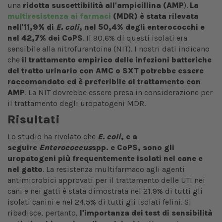
una
ridotta suscettibilità all'ampicillina (AMP
).
La
multiresistenza ai farmaci
(MDR) è stata rilevata
nell'11,9% di
E. coli
, nel 50,4% degli enterococchi e
nel 42,7% dei CoPS
. Il 90,6% di questi isolati era
sensibile alla nitrofurantoina (NIT). I nostri dati indicano
che
il trattamento empirico delle infezioni batteriche
del tratto urinario con AMC o SXT potrebbe essere
raccomandato ed è preferibile al trattamento con
AMP
. La NIT dovrebbe essere presa in considerazione per
il trattamento degli uropatogeni MDR.
Risultati
Lo studio ha rivelato che
E. coli
, e a
seguire
Enterococcus
spp. e CoPS, sono gli
uropatogeni più frequentemente isolati nel cane e
nel gatto
. La resistenza multifarmaco agli agenti
antimicrobici approvati per il trattamento delle UTI nei
cani e nei gatti è stata dimostrata nel 21,9% di tutti gli
isolati canini e nel 24,5% di tutti gli isolati felini. Si
ribadisce, pertanto,
l'importanza dei test di sensibilità