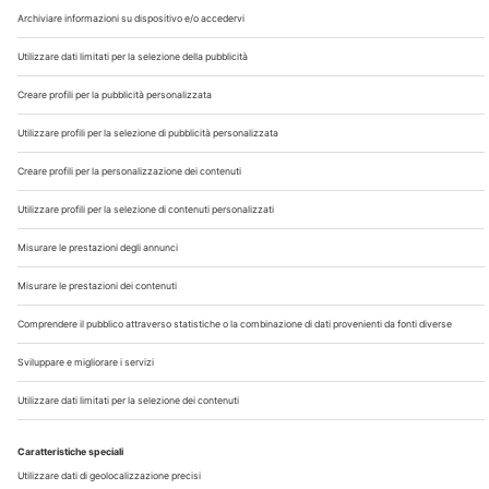
Chi Siamo
Contatti
Note Legali
Privacy
©2026 Edra S.p.a | www.edraspa.it | P.iva 08056040960