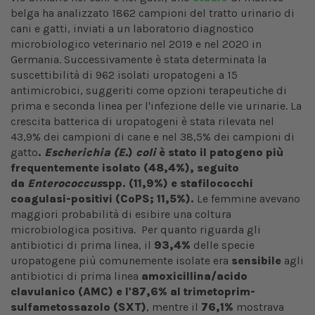
belga ha analizzato 1862 campioni del tratto urinario di
cani e gatti, inviati a un laboratorio diagnostico
microbiologico veterinario nel 2019 e nel 2020 in
Germania. Successivamente è stata determinata la
suscettibilità di 962 isolati uropatogeni a 15
antimicrobici, suggeriti come opzioni terapeutiche di
prima e seconda linea per l'infezione delle vie urinarie. La
crescita batterica di uropatogeni è stata rilevata nel
43,9% dei campioni di cane e nel 38,5% dei campioni di
gatto
.
Escherichia (E.
)
coli
è stato il patogeno più
frequentemente isolato (48,4%), seguito
da
Enterococcus
spp. (11,9%) e stafilococchi
coagulasi-positivi (CoPS; 11,5%).
Le femmine avevano
maggiori probabilità di esibire una coltura
microbiologica positiva. Per quanto riguarda gli
antibiotici di prima linea, il
93,4%
delle specie
uropatogene più comunemente isolate era
sensibile
agli
antibiotici di prima linea
amoxicillina/acido
clavulanico (AMC) e l'87,6% al trimetoprim-
sulfametossazolo (SXT)
, mentre il
76,1%
mostrava