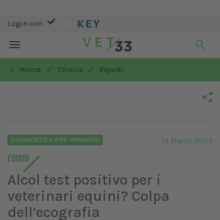
Login con
Toggle
navigation
/
/
< Home
Clinica
Equidi
DIAGNOSTICA PER IMMAGINI
14 Marzo 2023
EQUIDI
Alcol test positivo per i
veterinari equini? Colpa
dell’ecografia