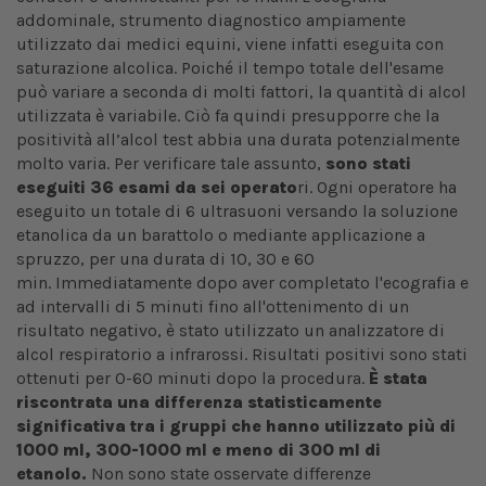
addominale, strumento diagnostico ampiamente
utilizzato dai medici equini, viene infatti eseguita con
saturazione alcolica. Poiché il tempo totale dell'esame
può variare a seconda di molti fattori, la quantità di alcol
utilizzata è variabile. Ciò fa quindi presupporre che la
positività all’alcol test abbia una durata potenzialmente
molto varia. Per verificare tale assunto,
sono stati
eseguiti 36 esami da sei operato
ri. Ogni operatore ha
eseguito un totale di 6 ultrasuoni versando la soluzione
etanolica da un barattolo o mediante applicazione a
spruzzo, per una durata di 10, 30 e 60
min. Immediatamente dopo aver completato l'ecografia e
ad intervalli di 5 minuti fino all'ottenimento di un
risultato negativo, è stato utilizzato un analizzatore di
alcol respiratorio a infrarossi. Risultati positivi sono stati
ottenuti per 0-60 minuti dopo la procedura.
È stata
riscontrata una differenza statisticamente
significativa tra i gruppi che hanno utilizzato più di
1000 ml, 300-1000 ml e meno di 300 ml di
etanolo.
Non sono state osservate differenze