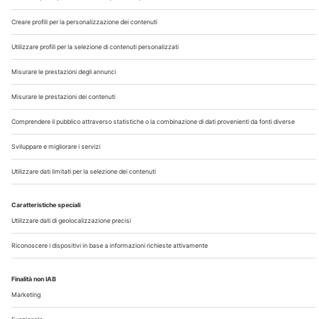
Chi Siamo
Contatti
Note Legali
Privacy
©2026 Edra S.p.a | www.edraspa.it | P.iva 08056040960
| Tel. 02/881841 | Sede legale: Viale Enrico Forlanini 21 -
20134 Milano (Italy)
Registrazione Tribunale di Milano n° 5578/2022 del
5/05/2022