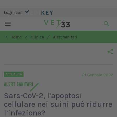
Login con
Toggle
navigation
/
/
< Home
Clinica
Alert sanitari
ATTUALITÀ
21 Gennaio 2022
ALERT SANITARI
Sars-CoV-2, l’apoptosi
cellulare nei suini può ridurre
l’infezione?