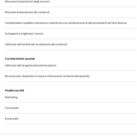
Chi Siamo
Contatti
Note Legali
Privacy
©2026 Edra S.p.a | www.edraspa.it | P.iva 08056040960
| Tel. 02/881841 | Sede legale: Viale Enrico Forlanini 21 -
20134 Milano (Italy)
Registrazione Tribunale di Milano n° 5578/2022 del
5/05/2022