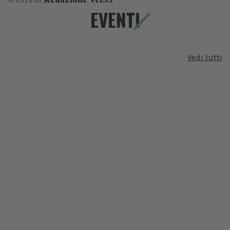
A cura di
Redazione Vet33
EVENTI
Vedi tutti