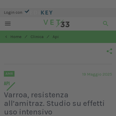
Login con
Toggle
navigation
/
/
< Home
Clinica
Api
AMR
19 Maggio 2025
API
Varroa, resistenza
all’amitraz. Studio su effetti
uso intensivo