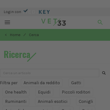
Login con
Toggle
navigation
/
< Home
Cerca
Ricerca
Filtra per
Animali da reddito
Gatti
One health
Equidi
Piccoli roditori
Ruminanti
Animali esotici
Conigli