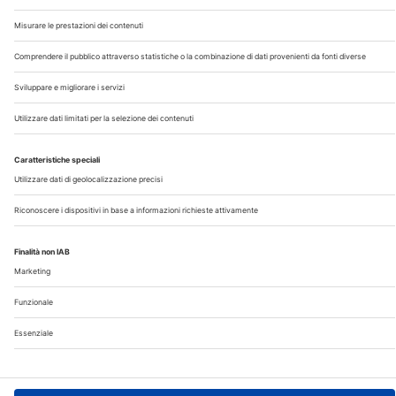
Chi Siamo
Contatti
Note Legali
Privacy
©2026 Edra S.p.a | www.edraspa.it | P.iva 08056040960
| Tel. 02/881841 | Sede legale: Viale Enrico Forlanini 21 -
20134 Milano (Italy)
Registrazione Tribunale di Milano n° 5578/2022 del
5/05/2022