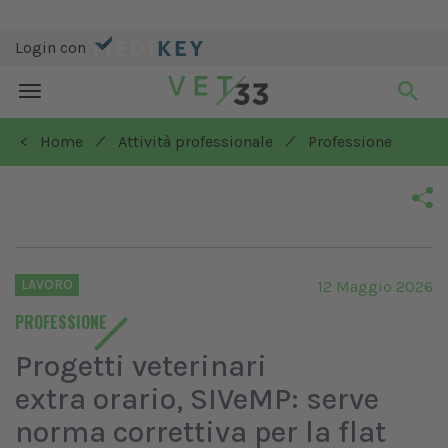
Login con
Toggle
navigation
/
/
< Home
Attività professionale
Professione
LAVORO
12 Maggio 2026
PROFESSIONE
Progetti veterinari
extra orario, SIVeMP: serve
norma correttiva per la flat