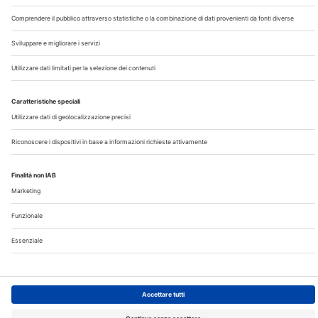
Chi Siamo
Contatti
Note Legali
Privacy
©2026 Edra S.p.a | www.edraspa.it | P.iva 08056040960
| Tel. 02/881841 | Sede legale: Viale Enrico Forlanini 21 -
20134 Milano (Italy)
Registrazione Tribunale di Milano n° 5578/2022 del
5/05/2022