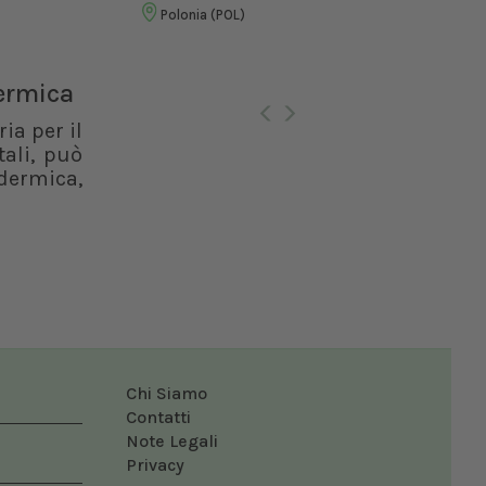
Vet
Polonia (POL)
Ro
dermica
ia per il
ali, può
dermica,
Chi Siamo
Contatti
Note Legali
Privacy