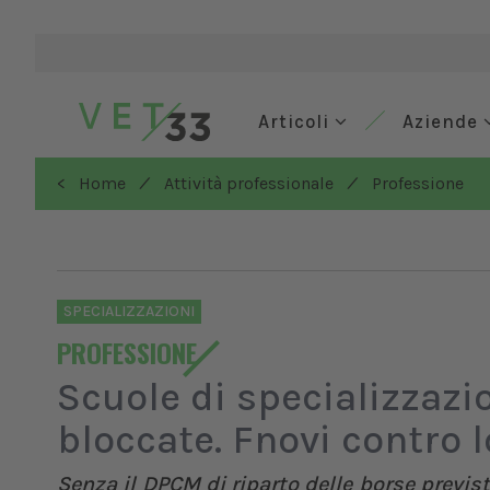
Articoli
Aziende
/
/
< Home
Attività professionale
Professione
SPECIALIZZAZIONI
PROFESSIONE
Scuole di specializzazi
bloccate. Fnovi contro 
Senza il DPCM di riparto delle borse previs