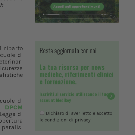
lth
i riparto
Resta aggiornato con noi!
Scuole di
eterinari
La tua risorsa per news
sicurezza
mediche, riferimenti clinici
alistiche
e formazione.
Iscriviti al servizio utilizzando il tuo
account Medikey
Scuole di
el DPCM
Dichiaro di aver letto e accetto
 Legge di
le condizioni di
privacy
opertura
paralisi