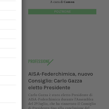
i servizi
A cura di
Camon
POLTRONE
la Salute
 di atti
nza di un
to per la
personale
PROFESSIONE
AISA-Federchimica, nuovo
Consiglio: Carlo Gazza
eletto Presidente
Carlo Gazza è stato eletto Presidente di
AISA-Federchimica durante l’Assemblea
del 29 luglio, che ha rinnovato il Consiglio
di Presidenza fino alla conclusione del