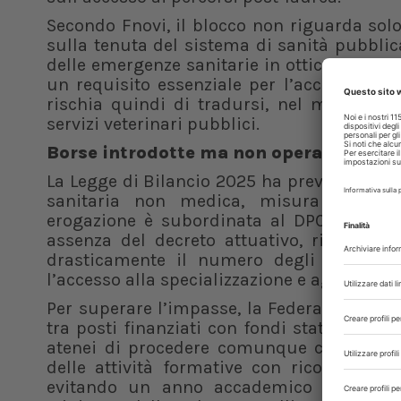
Secondo Fnovi, il blocco non riguarda solo 
sulla tenuta del sistema di sanità pubblica
delle emergenze sanitarie in ottica One Heal
un requisito essenziale per l’accesso ai co
rischia quindi di tradursi, nel medio peri
servizi veterinari pubblici.
Borse introdotte ma non operative
La Legge di Bilancio 2025 ha previsto l’int
sanitaria non medica, misura accolta po
erogazione è subordinata al DPCM di ripa
assenza del decreto attuativo, rischia di
drasticamente il numero degli ammessi 
l’accesso alla specializzazione e aggravando
Per superare l’impasse, la Federazione avan
tra posti finanziati con fondi statali e po
atenei di procedere comunque con le ammi
delle attività formative con riconoscim
evitando un anno accademico “bianco”. 