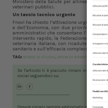
Ministero della Salute per allineare il num
veterinari pubblici.
Un tavolo tecnico urgente
Fnovi ha chiesto l’attivazione urgente di un 
e dell’Economia, con due priorità: emana
amministrativi che consentano l’avvio dei 
intervento rapido, la Federazione avverte 
veterinaria italiana, con ricadute sulla 
sanitario e sull’efficacia complessiva del s
TAG:
BORSE DI STUDIO
DPCM DI RIPARTO
FNOVI
S
,
,
,
Se l'articolo ti è piaciuto rimani in contatto
social seguendoci su:
Oppure rimani sempre aggiornato in ambito vete