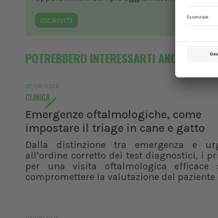
ISCRIVITI
POTREBBERO INTERESSARTI ANCHE
07/08/2026
CLINICA
Emergenze oftalmologiche, come
impostare il triage in cane e gatto
Dalla distinzione tra emergenza e ur
all’ordine corretto dei test diagnostici, i pr
per una visita oftalmologica efficace 
compromettere la valutazione del paziente