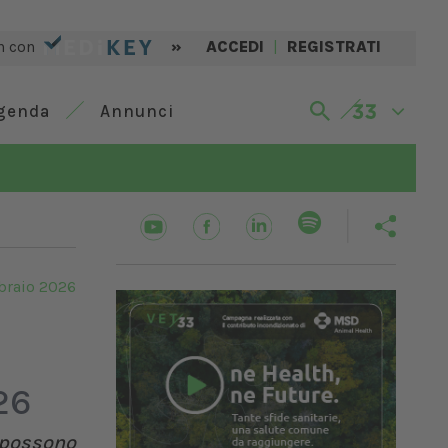
n con
»
ACCEDI
|
REGISTRATI
genda
Annunci
braio 2026
26
n possono