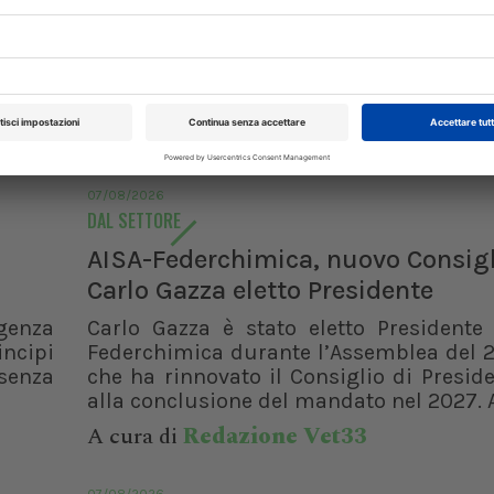
07/08/2026
DAL SETTORE
AISA-Federchimica, nuovo Consigl
Carlo Gazza eletto Presidente
genza
Carlo Gazza è stato eletto Presidente 
incipi
Federchimica durante l’Assemblea del 2
senza
che ha rinnovato il Consiglio di Presid
alla conclusione del mandato nel 2027. A
XXI Congresso
Pillole in Oftal
A cura di
Redazione Vet33
Nazionale UNISVET
10/10/2026
Dal 12/02/2027
al 14/02/2027
Roma (RM)