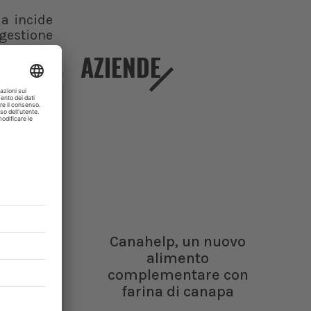
ma incide
 gestione
lti casi,
AZIENDE
ialistica
icato nei
dell’area
ffettiva
ismo, in
 limitare
primendo
istiche.
stinzione
Canahelp, un nuovo
endo agli
alimento
 l’avvio
complementare con
cessivo,
farina di canapa
o con il