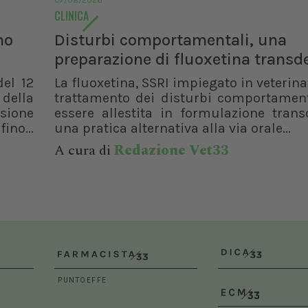
07/08/2026
Bologna (BO)
CLINICA
no
Disturbi comportamentali, una
preparazione di fluoxetina trans
del 12
La fluoxetina, SSRI impiegato in veterinar
 della
trattamento dei disturbi comportament
isione
essere allestita in formulazione trans
ino...
una pratica alternativa alla via orale...
A cura di
Redazione Vet33