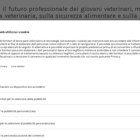
il futuro professionale dei giovani veterinari, 
 veterinaria, sulla sicurezza alimentare e sulla
th. La specializzazione rappresenta infatti, in mo
ncorsi nel Ssn. Il ritardo nella formazione spec
odo, in carenze strutturali di personale qualif
roduzione di borse annuali per gli specializzandi 
sitivamente dalla professione. Tuttavia, l’e
rto delle risorse tra gli atenei. Questo meccan
 produrre l’effetto opposto a quello auspicato:
in funzione dei soli fondi disponibili, com
 la carenza di professionalità veterinarie special
za alcune soluzioni operative. Tra queste, la di
sti senza borsa o sostenuti da enti terzi, consent
ssioni. Fnovi suggerisce inoltre di permettere
ento economico delle borse in un momento suc
Centrale anche la richiesta di coordinament