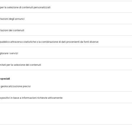
ero di specialisti formati al fabbisogno reale de
tavolo tecnico con i Ministeri dell’Università, del
zione immediata del DPCM di riparto e adozione
bandi 2025/2026 senza ulteriori ritardi. In asse
il rischio concreto di un anno “sabbatico” forza
continuità formativa, sulla programmazione del 
istema di prevenzione e sicurezza sanitaria.
CUOLE DI SPECIALIZZAZIONE
SPECIALIZZAZIONI
,
 con noi sui nostri canali
rinario, iscrivendoti alla nostra newsletter!