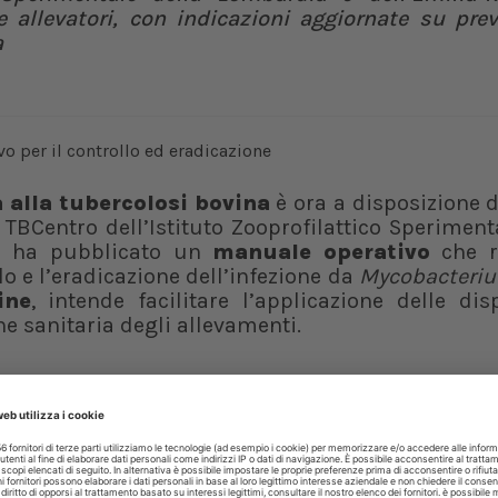
 allevatori, con indicazioni aggiornate su prev
a
a alla tubercolosi bovina
è ora a disposizione 
Il TBCentro dell’Istituto Zooprofilattico Speriment
r) ha pubblicato un
manuale operativo
che r
lo e l’eradicazione dell’infezione da
Mycobacteriu
ine
, intende facilitare l’applicazione delle dis
ne sanitaria degli allevamenti.
a infettiva ad eziologia batterica, ad andamento
ri di tipo granulomatoso, conosciute come “tu
moni, intestino, fegato, milza pleura e peritoneo.
nti danni economici in termini di sanità animal