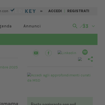
n con
»
ACCEDI
|
REGISTRATI
genda
Annunci
embre 2025
Resta aggiornato con noi!
-Romagna