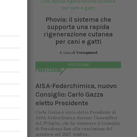
BC) nel
Phovia: il sistema che
bercolosi
supporta una rapida
el testo
gati e di
rigenerazione cutanea
per cani e gatti
A cura di
Vetoquinol
 connesse
POLTRONE
PROFESSIONE
e per la
dovrebbe
le pagine
AISA-Federchimica, nuovo
Consiglio: Carlo Gazza
eletto Presidente
Carlo Gazza è stato eletto Presidente di
AISA-Federchimica durante l’Assemblea
del 29 luglio, che ha rinnovato il Consiglio
di Presidenza fino alla conclusione del
mandato nel 2027. Andrea...