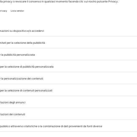
zoonosi.
one da complesso
Mycobacterium tuberculosis
(MT
ivi sottogeneri e incroci), comunemente detta Tu
ta del Decreto Ministeriale 2 maggio 2024 e d
mento (Ue) 2016/429 e relativi regolamenti dele
è il Regolamento delegato (Ue) 2020/689.
ivo
i e gli operatori nell’esecuzione delle attività
sta malattia, il Centro di referenza Nazional
Izsler ha prodotto un manuale operativo che 
norme. Il Manuale è liberamente accessibile nel
i operativi
del TBCentro.
A-ROMAGNA
MANUALE OPERATIVO
TUBERCOLOSI
,
,
 con noi sui nostri canali