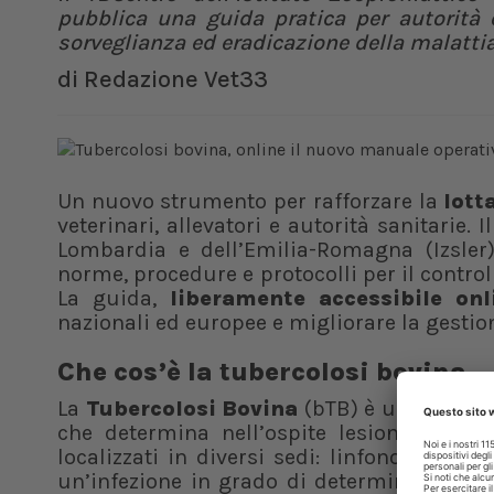
pubblica una guida pratica per autorità e
sorveglianza ed eradicazione della malatti
di
Redazione Vet33
Un nuovo strumento per rafforzare la
lott
veterinari, allevatori e autorità sanitarie. 
Lombardia e dell’Emilia-Romagna (Izsle
norme, procedure e protocolli per il control
La guida,
liberamente accessibile onl
nazionali ed europee e migliorare la gestio
Che cos’è la tubercolosi bovina
La
Tubercolosi Bovina
(bTB) è una malatti
che determina nell’ospite lesioni nodula
localizzati in diversi sedi: linfonodi, pol
un’infezione in grado di determinare inge