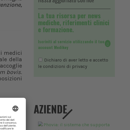
enzione,
La tua risorsa per news
mediche, riferimenti clinici
e formazione.
Iscriviti al servizio utilizzando il tuo
account Medikey
di medici
ale della
Dichiaro di aver letto e accetto
accoglie
le condizioni di
privacy
m bovis
.
posizioni
AZIENDE
 cronico,
bercoli”
 La bTB è
e e, non