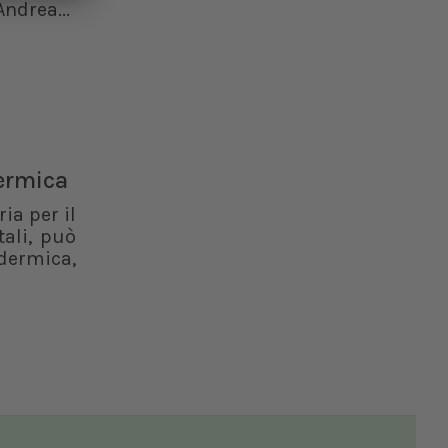
ndrea...
dermica
ia per il
ali, può
dermica,