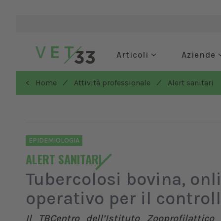
Articoli
Aziende
/
/
< Home
Attività professionale
Alert sanitari
EPIDEMIOLOGIA
ALERT SANITARI
Tubercolosi bovina, onl
operativo per il control
Il TBCentro dell’Istituto Zooprofilatti