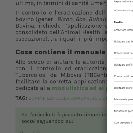
ultimo, in termini di sanità umana, poiché 
Il controllo e l’eradicazione dell’infezi
bovino (generi
Bison
,
Bos
,
Bubalus
e relat
Bovina, richiede l’applicazione combina
consolidato dell’Animal Health Law (regola
esecuzione), tra i quali il più importante 
Cosa contiene il manuale operat
Allo scopo di aiutare le autorità competent
con il controllo ed eradicazione di que
Tubercolosi da M.bovis (TBCentro) dell’
facilitare la corretta applicazione delle 
dedicate alla
modulistica ed ai protocoll
TAG:
BOVINI
IZS DELLA LOMBARDIA E DELL’EMILI
,
Se l'articolo ti è piaciuto rimani in contatto
social seguendoci su: