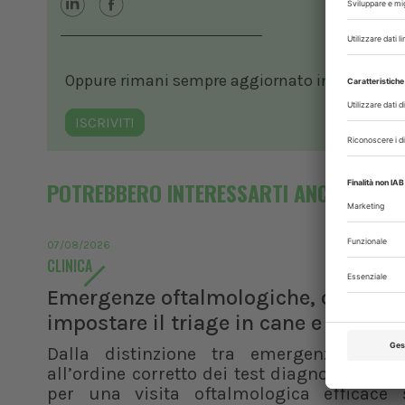
Oppure rimani sempre aggiornato in ambito vete
ISCRIVITI
POTREBBERO INTERESSARTI ANCHE
07/08/2026
CLINICA
Emergenze oftalmologiche, come
impostare il triage in cane e gatto
Dalla distinzione tra emergenza e ur
all’ordine corretto dei test diagnostici, i pr
per una visita oftalmologica efficace 