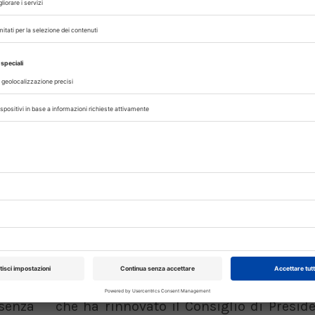
rinario, iscrivendoti alla nostra newsletter!
XXI Congresso
Pillole in Oftal
Nazionale UNISVET
10/10/2026
Dal 12/02/2027
al 14/02/2027
Roma (RM)
07/08/2026
Bologna (BO)
DAL SETTORE
AISA-Federchimica, nuovo Consigl
Carlo Gazza eletto Presidente
genza
Carlo Gazza è stato eletto Presidente 
incipi
Federchimica durante l’Assemblea del 2
senza
che ha rinnovato il Consiglio di Presid