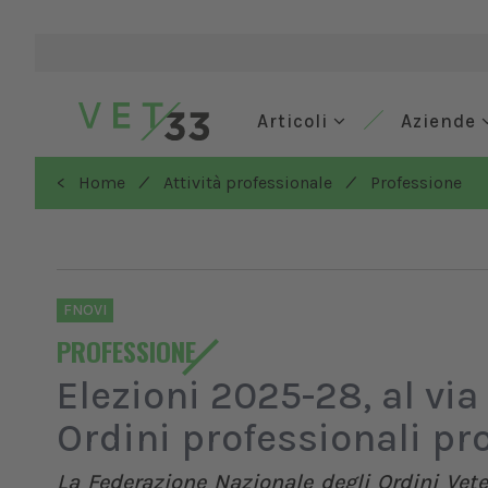
Articoli
Aziende
/
/
< Home
Attività professionale
Professione
FNOVI
PROFESSIONE
Elezioni 2025-28, al vi
Ordini professionali pro
La Federazione Nazionale degli Ordini Veter