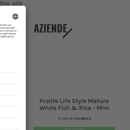
iva alle
. 3
, nota
AZIENDE
 invitato
nicazione
Prolife Life Style Mature
White Fish & Rice - Mini
A cura di
Zoodiaco
POLTRONE