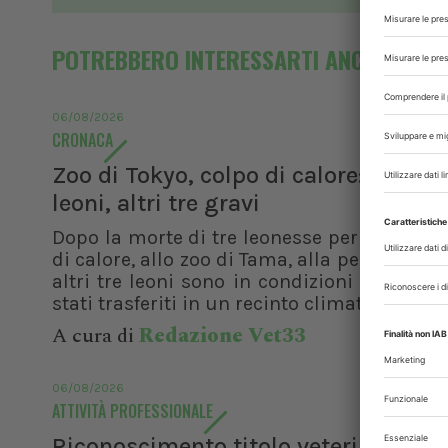
POTREBBERO INTERESSARTI ANCHE
06/08/2026
CRONACA
Zoo di Tokyo, colpo di calore: morti t
leoni, altri tre gravi
Dopo la morte di tre leonesse per sospetto
di calore, allo zoo di Tama, alla periferia di 
altri tre leoni sono in condizioni critiche 
stati trasferiti in un recinto climatizzato....
A cura di
Redazione Vet33
06/08/2026
ATTIVITÀ PROFESSIONALE
Riconoscimento titolo veterinario es