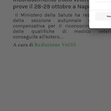
prove il 28-29 ottobre a Napoli
Il Ministero della Salute ha reso note l
della sessione autunnale della m
compensativa per il riconoscimento in I
delle qualifiche di medico veteri
conseguite all'estero....
A cura di
Redazione Vet33