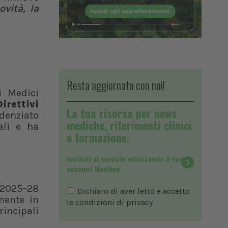
ovità, la
Resta aggiornato con noi!
i Medici
irettivi
La tua risorsa per news
idenziato
mediche, riferimenti clinici
ali e ha
e formazione.
Iscriviti al servizio utilizzando il tuo
account Medikey
o 2025–28
Dichiaro di aver letto e accetto
lmente in
le condizioni di
privacy
incipali