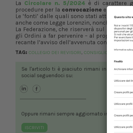
La
Circolare n. 5/2024
è di carattere g
procedure per la
convocazione
e lo
svolgi
Le ‘fonti’ dalle quali sono stati attinti i co
anche come Legge Lorenzin, nonché il
Decr
La Federazione, che riserverà sul proprio si
gli Ordini a far pervenire – al proprio indi
recante l’avviso dell’avvenuta convocazione
TAG:
COLLEGIO DEI REVISORI
CONSIGLIO DIRETTIVO
,
Se l'articolo ti è piaciuto rimani in contatto
social seguendoci su:
Oppure rimani sempre aggiornato in ambito vete
ISCRIVITI