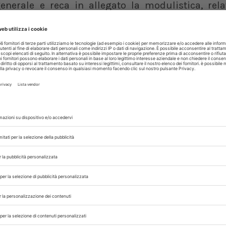
enerale e reca in allegato la modulistica, relat
mento delle operazioni elettorali
.
ntenuti espressi sono la
Legge 11 gennaio 2018, n
eto Ministro della Salute 15 marzo 2018
.
to uno spazio specifico dedicato alle elezioni, ha
rizzo e nel rispetto dei termini indicati – la comu
 dell’Assemblea elettorale.
FNOVI
MEDICI VETERINARI
ORDINI PROFESSIONALI
,
,
,
 con noi sui nostri canali
rinario, iscrivendoti alla nostra newsletter!