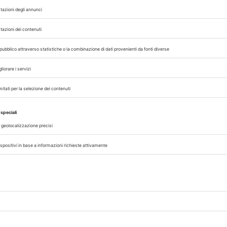
06/08/2026
CLINICA
re
Obesità nel cane, come costruire 
piano di dimagrimento efficace
 colpo
Dalla definizione del peso ideale al ca
Tokyo,
fabbisogno energetico, fino al mant
e sono
nel tempo: le indicazioni pratiche per la
clinica del cane obeso
A cura di
Redazione Vet33
06/08/2026
LEGISLAZIONE/FISCO
tero,
AI Act, formazione Ecm obbligator