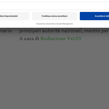
sull’Intelligenza Artificiale
e date
Il Consiglio dei Ministri ha approvat
isura
definitiva i due decreti legislativi che
talia
l’Italia all’AI Act europeo: AgID e ACN s
nario
principali autorità nazionali, mentre per i
A cura di
Redazione Vet33
XXI Congresso
Pillole in Oftal
Nazionale UNISVET
10/10/2026
Dal 12/02/2027
al 14/02/2027
Roma (RM)
Bologna (BO)