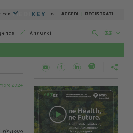
n con
»
ACCEDI
|
REGISTRATI
genda
Annunci
embre 2024
l rinnovo