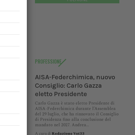
un
PROFESSIONE
lcolo del
AISA-Federchimica, nuovo
enimento
 gestione
Consiglio: Carlo Gazza
eletto Presidente
Carlo Gazza è stato eletto Presidente di
AISA-Federchimica durante l’Assemblea
del 29 luglio, che ha rinnovato il Consiglio
di Presidenza fino alla conclusione del
mandato nel 2027. Andrea...
ia
A cura di
Redazione Vet33