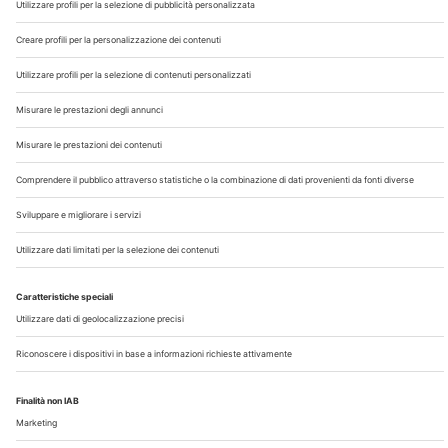
Chi Siamo
Contatti
Note Legali
Privacy
©2026 Edra S.p.a | www.edraspa.it | P.iva 08056040960
| Tel. 02/881841 | Sede legale: Viale Enrico Forlanini 21 -
20134 Milano (Italy)
Registrazione Tribunale di Milano n° 5578/2022 del
5/05/2022