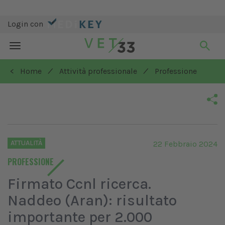
Login con
Toggle
navigation
/
/
< Home
Attività professionale
Professione
ATTUALITÀ
22 Febbraio 2024
PROFESSIONE
Firmato Ccnl ricerca.
Naddeo (Aran): risultato
importante per 2.000