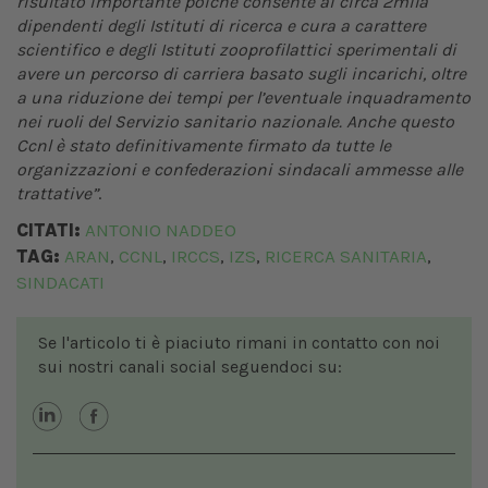
risultato importante poiché consente ai circa 2mila
dipendenti degli Istituti di ricerca e cura a carattere
scientifico e degli Istituti zooprofilattici sperimentali di
avere un percorso di carriera basato sugli incarichi, oltre
a una riduzione dei tempi per l’eventuale inquadramento
nei ruoli del Servizio sanitario nazionale. Anche questo
Ccnl è stato definitivamente firmato da tutte le
organizzazioni e confederazioni sindacali ammesse alle
trattative”
.
CITATI:
ANTONIO NADDEO
TAG:
ARAN
CCNL
IRCCS
IZS
RICERCA SANITARIA
,
,
,
,
,
SINDACATI
Se l'articolo ti è piaciuto rimani in contatto con noi
sui nostri canali social seguendoci su: