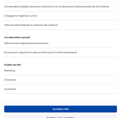
Contatti
Note Legali
Privacy
©2026 Edra S.p.a | www.edraspa.it | P.iva 08056040960
| Tel. 02/881841 | Sede legale: Viale Enrico Forlanini 21 -
20134 Milano (Italy)
Registrazione Tribunale di Milano n° 5578/2022 del
5/05/2022