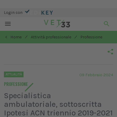
Login con
Toggle
navigation
/
/
< Home
Attività professionale
Professione
ATTUALITÀ
09 Febbraio 2024
PROFESSIONE
Specialistica
ambulatoriale, sottoscritta
Ipotesi ACN triennio 2019-2021