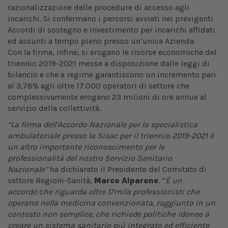
razionalizzazione delle procedure di accesso agli
incarichi. Si confermano i percorsi avviati nei previgenti
Accordi di sostegno e investimento per incarichi affidati
ed assunti a tempo pieno presso un’unica Azienda.
Con la firma, infine, si erogano le risorse economiche del
triennio 2019-2021 messe a disposizione dalle leggi di
bilancio e che a regime garantiscono un incremento pari
al 3,78% agli oltre 17.000 operatori di settore che
complessivamente erogano 23 milioni di ore annue al
servizio della collettività.
“La firma dell’Accordo Nazionale per la specialistica
ambulatoriale presso la Sisac per il triennio 2019-2021 è
un altro importante riconoscimento per le
professionalità del nostro Servizio Sanitario
Nazionale”
ha dichiarato il Presidente del Comitato di
settore Regioni-Sanità,
Marco Alparone
. “
È
un
accordo
c
he riguarda oltre 17mila professionisti che
operano nella medicina convenzionata, raggiunto in un
contesto non semplice, che richiede politiche idonee a
creare un sistema sanitario più integrato ed efficiente