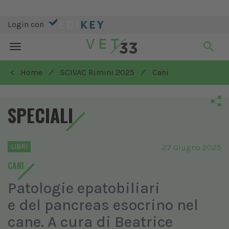
Login con
Toggle
navigation
/
/
< Home
SCIVAC Rimini 2025
Cani
SPECIALI
LIBRI
27 Giugno 2025
CANI
Patologie epatobiliari
e del pancreas esocrino nel
cane. A cura di Beatrice