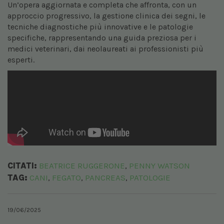
Un’opera aggiornata e completa che affronta, con un
approccio progressivo, la gestione clinica dei segni, le
tecniche diagnostiche più innovative e le patologie
specifiche, rappresentando una guida preziosa per i
medici veterinari, dai neolaureati ai professionisti più
esperti.
CITATI:
BEATRICE RUGGERONE
PENNY WATSON
,
TAG:
CANI
FEGATO
PANCREAS
PATOLOGIE
,
,
,
19/06/2025