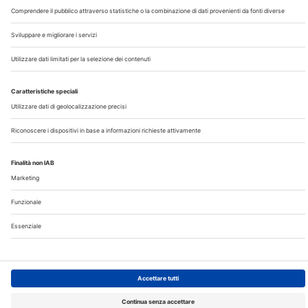
©2026 Edra S.p.a | www.edraspa.it | P.iva 08056040960
| Tel. 02/881841 | Sede legale: Viale Enrico Forlanini 21 -
20134 Milano (Italy)
Registrazione Tribunale di Milano n° 5578/2022 del
5/05/2022