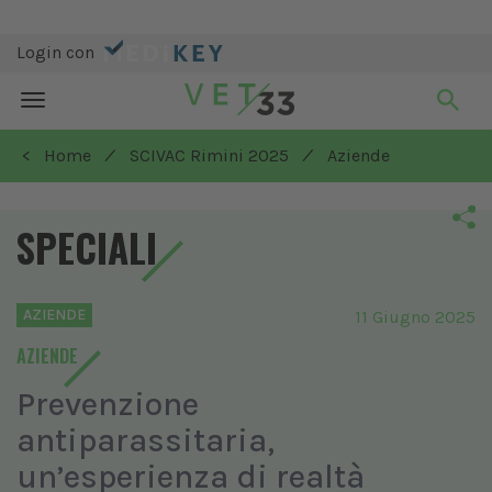
Login con
Toggle
navigation
/
/
< Home
SCIVAC Rimini 2025
Aziende
SPECIALI
AZIENDE
11 Giugno 2025
AZIENDE
Prevenzione
antiparassitaria,
un’esperienza di realtà