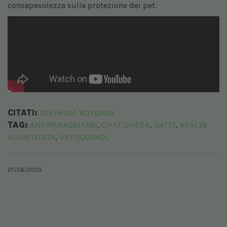
consapevolezza sulla protezione dei pet.
CITATI:
STEFANIA ROTONDI
TAG:
ANTIPARASSITARI
CHAT CHECK
GATTI
REALTà
,
,
,
AUMENTATA
VETOQUINOL
,
27/06/2025