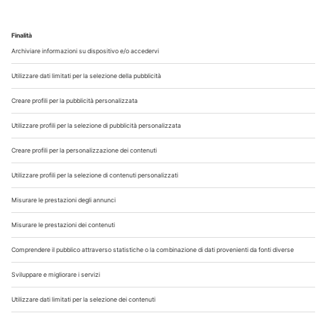
Chi Siamo
Contatti
Note Legali
Privacy
©2026 Edra S.p.a | www.edraspa.it | P.iva 08056040960