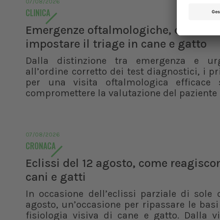
07/08/2026
CLINICA
Emergenze oftalmologiche, come
impostare il triage in cane e gatto
Dalla distinzione tra emergenza e ur
all’ordine corretto dei test diagnostici, i pr
per una visita oftalmologica efficace 
compromettere la valutazione del paziente
07/08/2026
CRONACA
Eclissi del 12 agosto, come reagisco
cani e gatti
In occasione dell’eclissi parziale di sole 
agosto, un’occasione per ripassare le basi
fisiologia visiva di cane e gatto. Dalla v