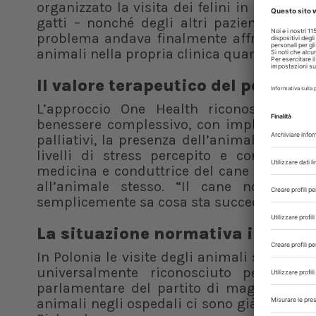
organizzato la visita dei felini in reparto:
gatti – nonché degli altri pazienti e de
problema andava finalmente affrontato”, ha
animali nella propria clinica quando le condi
Il valore terapeutico del pet
L’approccio One Health riconosce il 
benessere complessivo, con implicazioni ch
palliativi, la presenza dell’animale famili
livelli di stress percepito e contrasta 
medicina e conduttrice del cane da terapi
all’animale stesso. “Il cane non è st
semplicemente sa cosa sta succedendo, sa d
La situazione normativa in Polon
In Polonia le visite degli animali sono già
universalmente riconosciuto per legg
parlamentare del partito di maggioranza,
animali negli ospedali ci sono già. Per que