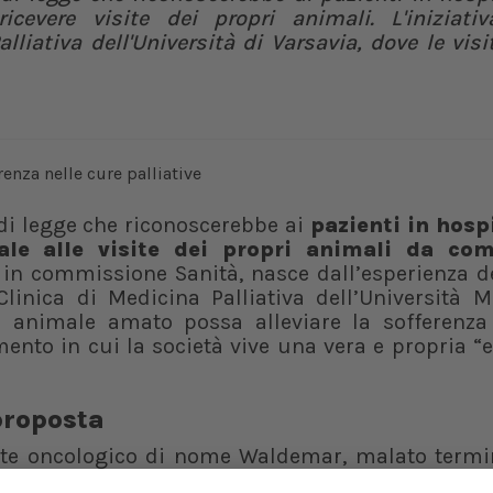
ricevere visite dei propri animali. L'iniziati
lliativa dell'Università di Varsavia, dove le visi
di legge che riconoscerebbe ai
pazienti in hosp
gale alle visite dei propri animali da co
a in commissione Sanità, nasce dall’esperienza d
 Clinica di Medicina Palliativa dell’Università 
 animale amato possa alleviare la sofferenza 
mento in cui la società vive una vera e propria 
proposta
ente oncologico di nome Waldemar, malato termi
i propri due gatti. Il dottor Dzierżanowski h