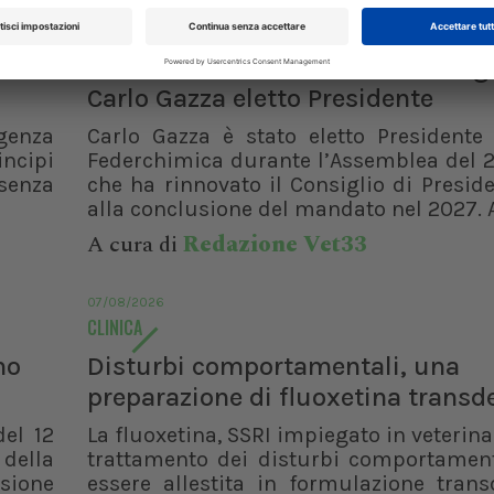
07/08/2026
DAL SETTORE
AISA-Federchimica, nuovo Consigl
Carlo Gazza eletto Presidente
genza
Carlo Gazza è stato eletto Presidente 
incipi
Federchimica durante l’Assemblea del 2
senza
che ha rinnovato il Consiglio di Presid
XXI Congresso
Pillole in Oftal
alla conclusione del mandato nel 2027. A
Nazionale UNISVET
A cura di
Redazione Vet33
10/10/2026
Dal 12/02/2027
al 14/02/2027
Roma (RM)
07/08/2026
Bologna (BO)
CLINICA
no
Disturbi comportamentali, una
preparazione di fluoxetina trans
del 12
La fluoxetina, SSRI impiegato in veterinar
 della
trattamento dei disturbi comportament
isione
essere allestita in formulazione trans