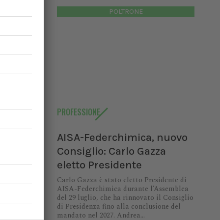
POLTRONE
PROFESSIONE
AISA-Federchimica, nuovo
Consiglio: Carlo Gazza
eletto Presidente
Carlo Gazza è stato eletto Presidente di
AISA-Federchimica durante l’Assemblea
del 29 luglio, che ha rinnovato il Consiglio
di Presidenza fino alla conclusione del
mandato nel 2027. Andrea...