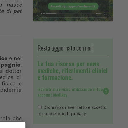
va nasce
te di pet
Resta aggiornato con noi!
ice
e nei
La tua risorsa per news
mpagnia
.
mediche, riferimenti clinici
el dottor
e formazione.
Medica di
fisica e
Iscriviti al servizio utilizzando il tuo
“epidemia
account Medikey
Dichiaro di aver letto e accetto
le condizioni di
privacy
nale che
a quindi