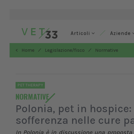
Articoli
Aziende
/
/
< Home
Legislazione/fisco
Normative
PET THERAPY
NORMATIVE
Polonia, pet in hospice:
sofferenza nelle cure pa
In Polonia è in discussione una proposta 