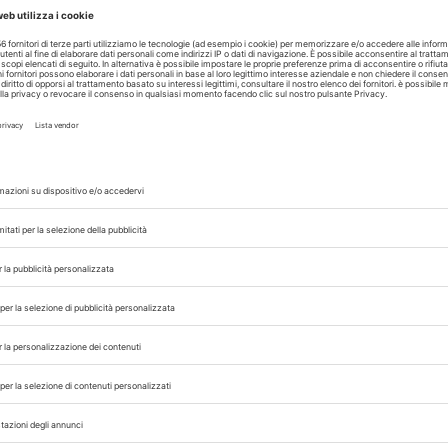
 “Le lacrime di felicità dell’uomo e la reazione em
l personale presenti – mi hanno fatto capire ch
 dichiarato. Oggi il medico consente già le vis
zioni lo permettono, oltre alle visite dei cani da 
legame uomo-animale come componente rilev
e vanno oltre la salute strettamente fisica. In
are produce effetti documentati: riduce l’ansia, 
l’isolamento.
Małgorzata Brzozowska
, studen
a Kluska, ha osservato che i benefici si estend
ressato. Interpretiamo questo come il fatto
ove è andato il proprietario che c’era sempre pr
ia
 consentite in molte strutture, ma in assenza di u
e. La proposta, introdotta da
Katarzyna Pi
 mira a colmare questo vuoto normativo. “In re
sto deve essere regolamentato dalla legge”, ha d