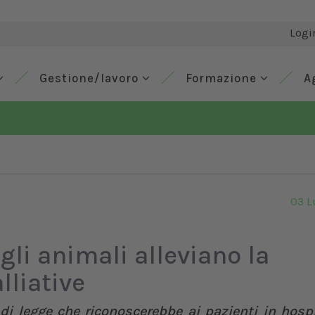
Logi
Gestione/lavoro
Formazione
A
03 L
 gli animali alleviano la
lliative
di legge che riconoscerebbe ai pazienti in hosp