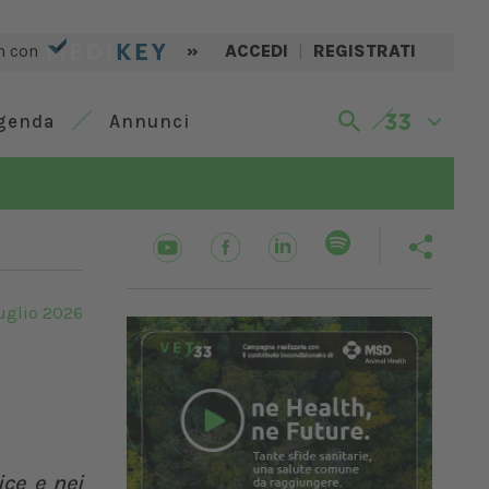
n con
»
ACCEDI
|
REGISTRATI
genda
Annunci
uglio 2026
ice e nei