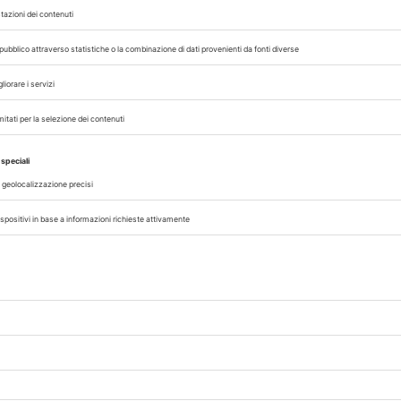
OZOWSKA
TOMASZ DZIERżANOWSKI
,
ICE
ONE HEALTH
PET THERAPY
POLONIA
,
,
,
 con noi sui nostri canali
rinario, iscrivendoti alla nostra newsletter!