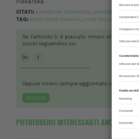
Piekarska.
CITATI:
KATARZYNA PIEKARSKA
MAłGORZATA BRZ
,
TAG:
BENESSERE ANIMALE
CURE PALLIATIVE
HOSP
,
,
Se l'articolo ti è piaciuto rimani in contatto
social seguendoci su:
Oppure rimani sempre aggiornato in ambito vete
ISCRIVITI
POTREBBERO INTERESSARTI ANCHE