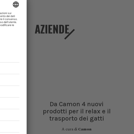
otiva dei
e questo
ite degli
terapia.
AZIENDE
ante del
 contesti
abbassa i
tessa di
ono anche
 che lui
ima”.
Da Camon 4 nuovi
n diritto
prodotti per il relax e il
ekarska
,
trasporto dei gatti
altà gli
ichiarato
A cura di
Camon