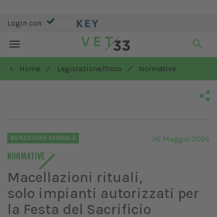
Login con
Toggle
navigation
/
/
< Home
Legislazione/fisco
Normative
BENESSERE ANIMALE
26 Maggio 2026
NORMATIVE
Macellazioni rituali,
solo impianti autorizzati per
la Festa del Sacrificio