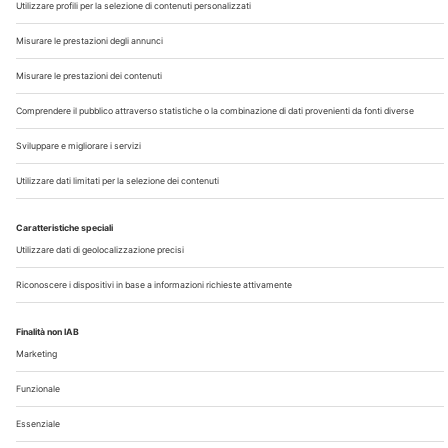
Chi Siamo
Contatti
Note Legali
Privacy
©2026 Edra S.p.a | www.edraspa.it | P.iva 08056040960
| Tel. 02/881841 | Sede legale: Viale Enrico Forlanini 21 -
20134 Milano (Italy)
Registrazione Tribunale di Milano n° 5578/2022 del
5/05/2022