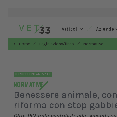
Articoli
Aziende
/
/
< Home
Legislazione/fisco
Normative
BENESSERE ANIMALE
NORMATIVE
Benessere animale, con
riforma con stop gabbi
Oltre 190 mila contributi alla consultazi