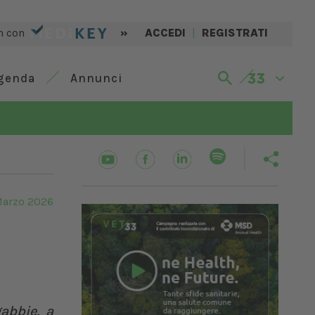
n con
»
ACCEDI
|
REGISTRATI
genda
Annunci
Marzo 2026
gabbie, a