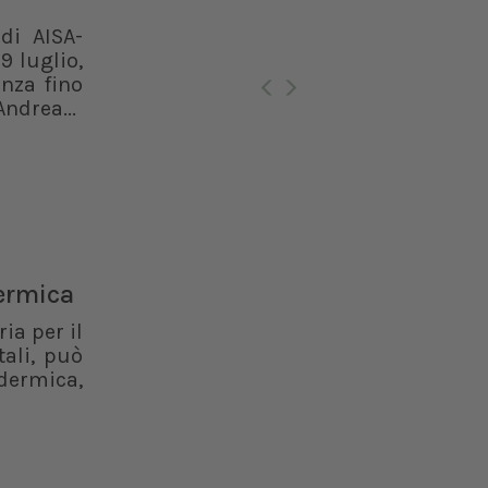
di AISA-
Ro
9 luglio,
enza fino
ndrea...
dermica
ia per il
ali, può
dermica,