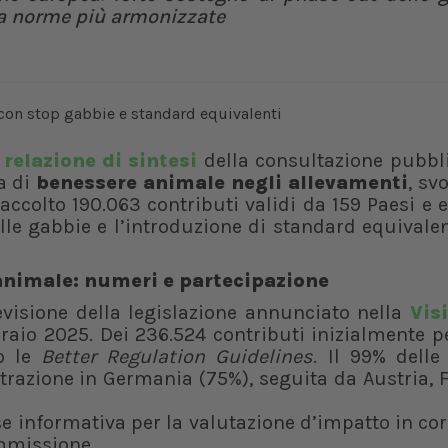
e a norme più armonizzate
a
relazione di sintesi
della consultazione pubbl
a di
benessere animale negli allevamenti
, sv
ccolto 190.063 contributi validi da 159 Paesi e 
e gabbie e l’introduzione di standard equivalen
animale: numeri e partecipazione
evisione della legislazione annunciato nella
Vis
raio 2025. Dei 236.524 contributi inizialmente p
do le
Better Regulation Guidelines
. Il 99% delle
trazione in Germania (75%), seguita da Austria, 
e informativa per la valutazione d’impatto in co
ommissione.