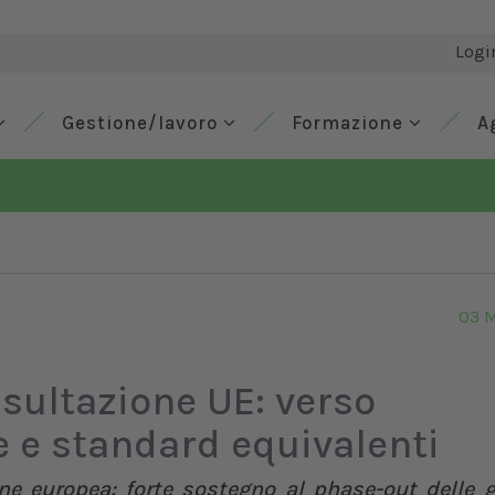
Logi
Gestione/lavoro
Formazione
A
03 
sultazione UE: verso
e e standard equivalenti
one europea: forte sostegno al phase-out delle 