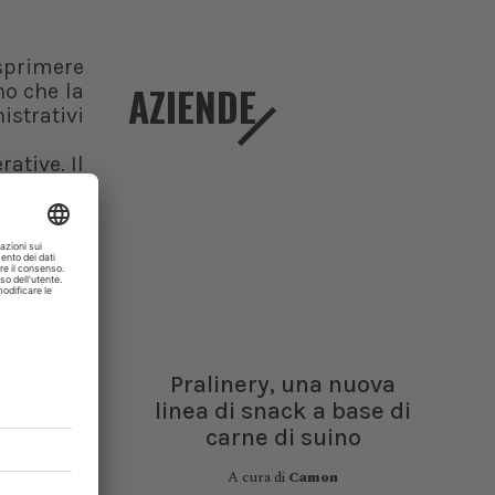
esprimere
AZIENDE
no che la
istrativi
ative. Il
mativa a
o “molto
mprese e
nda della
onibilità
Pralinery, una nuova
43%). Tra
linea di snack a base di
sostegno
carne di suino
A cura di
Camon