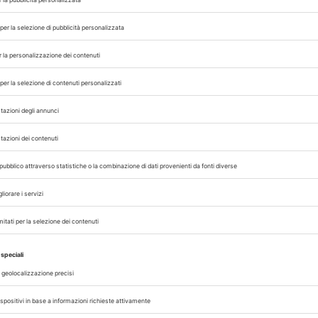
ole all’applicazione di standard equivalenti di 
mportati da Paesi terzi, posizione condivisa da
degli stakeholder, i requisiti UE dovrebbero app
all’estero.
onsiderati utili dall’89% dei partecipanti per m
l monitoraggio delle politiche pubbliche. Inoltre,
oblematico l’abbattimento sistematico dei pulci
rgente l’adozione di alternative.
iamato a tradurre gli orientamenti emersi in 
ivi di benessere animale, sostenibilità economi
imentare europeo.
ione normativa potrà incidere in modo signific
ali, consulenza aziendale e sistemi di monitoragg
o tecnico-scientifico del medico veterinario nell’a
EA
GABBIE
IMPORTAZIONE
PULCINI
STANDARD
,
,
,
,