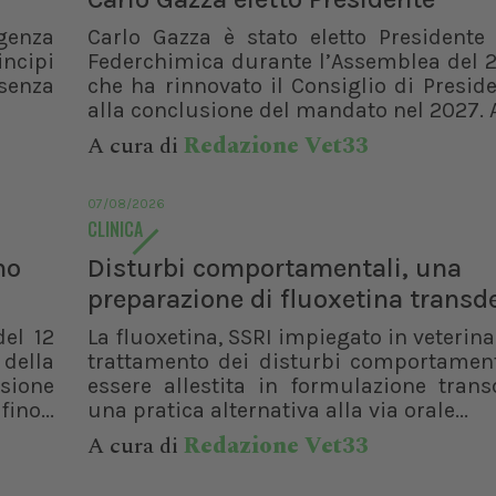
genza
Carlo Gazza è stato eletto Presidente 
incipi
Federchimica durante l’Assemblea del 2
senza
che ha rinnovato il Consiglio di Presid
alla conclusione del mandato nel 2027. A
A cura di
Redazione Vet33
07/08/2026
CLINICA
no
Disturbi comportamentali, una
preparazione di fluoxetina trans
del 12
La fluoxetina, SSRI impiegato in veterinar
 della
trattamento dei disturbi comportament
isione
essere allestita in formulazione trans
ino...
una pratica alternativa alla via orale...
A cura di
Redazione Vet33