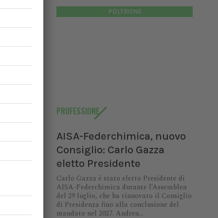
POLTRONE
benessere
l 94% di
licarsi a
igliorare
 quasi il
ni maschi
PROFESSIONE
proposte
ca delle
AISA-Federchimica, nuovo
Consiglio: Carlo Gazza
ativo su
eletto Presidente
io basati
ttuazione
Carlo Gazza è stato eletto Presidente di
AISA-Federchimica durante l’Assemblea
del 29 luglio, che ha rinnovato il Consiglio
di Presidenza fino alla conclusione del
mandato nel 2027. Andrea...