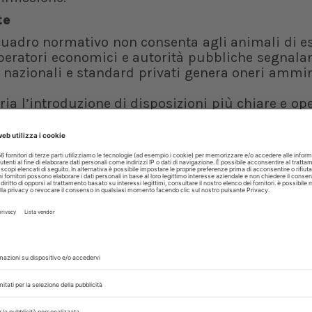
te
e quadro normativo non consenta agli animali di 
peratori economici e autorità pubbliche segnala
 nazionali e standard privati genera oneri ammin
ia l’introduzione di disposizioni più chiare e oper
goria considera che una maggiore coerenza nor
correnza più
aiole, suini, vitelli e altre specie è giudicat
i cittadini e da oltre il 90% delle Ong. Tra i
a comunque rilevante (tra il 44% e il 54%, a seco
no i costi di investimento (55%), la limitata disp
vati (50%) e i vincoli strutturali delle aziende (
ccompagnare la transizione viene indicato il 
olitica Agricola Comune (Pac).
i e indicatori di benessere