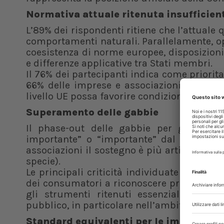
Normativa attuale ritenuta insufficien
L’89% dei rispondenti ritiene che l’attual
comportamenti naturali. Parallelamente, o
coesistenza di norme europee, disposizioni
e differenze applicative tra Stati membri.
Il 76% dei partecipanti indica come prioritar
66% delle imprese e associazioni di cate
livello UE possa favorire condizioni di con
Superamento delle gabbie
Il phase-out delle gabbie per galline ov
importante” o “importante” dal 98-99% de
associazioni il sostegno è più articolato m
specie).
Le principali criticità individuate riguarda
dei consumatori a riconoscere prezzi più ele
gli strumenti ritenuti essenziali per a
pubblico, in particolare nell’ambito della P
Standard equivalenti per le importazion