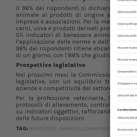
Il 96% dei rispondenti si dichiara favorev
animale ai prodotti di origine animale i
imprese e associazioni. Per la maggioranza 
carni, uova e prodotti derivati provenienti d
Gli indicatori di benessere animale sono c
l’applicazione delle norme e dall’82% per i
98% dei rispondenti ritiene eticamente pr
di un giorno, con l’88% che giudica molto u
Prospettive legislative
Nei prossimi mesi la Commissione sarà ch
legislative, con un equilibrio tra obiett
aziende e competitività del settore agroal
Per la professione veterinaria, la revis
protocolli di allevamento, controlli uffici
su indicatori oggettivi, rafforzando il ruol
delle future disposizioni.
TAG:
BENESSERE ANIMALE
COMMISSIONE EUROP
,