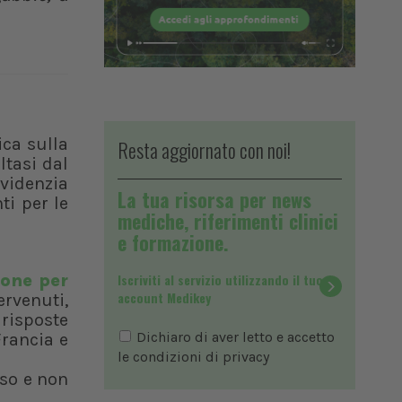
ica sulla
Resta aggiornato con noi!
oltasi dal
evidenzia
La tua risorsa per news
ti per le
mediche, riferimenti clinici
e formazione.
ione per
Iscriviti al servizio utilizzando il tuo
account Medikey
ervenuti,
 risposte
Dichiaro di aver letto e accetto
Francia e
le condizioni di
privacy
rso e non