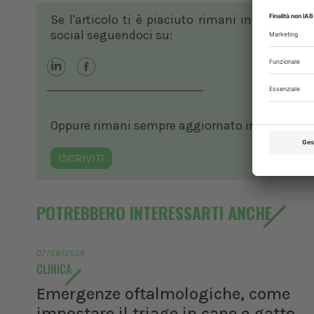
Se l'articolo ti è piaciuto rimani in contatto
social seguendoci su:
Oppure rimani sempre aggiornato in ambito vete
ISCRIVITI
POTREBBERO INTERESSARTI ANCHE
07/08/2026
CLINICA
Emergenze oftalmologiche, come
impostare il triage in cane e gatto