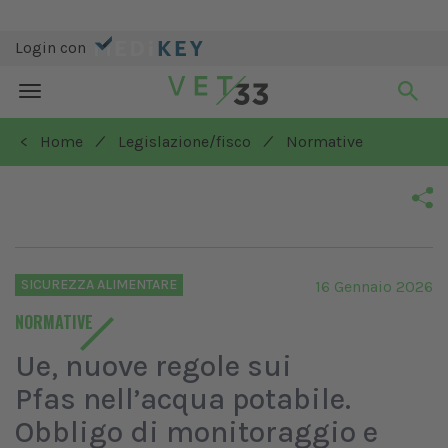
Login con
Toggle
navigation
/
/
< Home
Legislazione/fisco
Normative
SICUREZZA ALIMENTARE
16 Gennaio 2026
NORMATIVE
Ue, nuove regole sui
Pfas nell’acqua potabile.
Obbligo di monitoraggio e