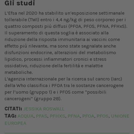
Gli studi
L’Efsa nel 2020 ha stabilito un’esposizione settimanale
tollerabile (TWI) entro i 4,4 ng/kg di peso corporeo per i
quattro composti più diffusi (PFOA, PFOS, PFNA, PFHxS).
Il superamento di questa soglia è associato alla
riduzione della risposta immunitaria ai vaccini come
effetto più rilevante, ma sono state segnalate anche
disfunzioni endocrine, alterazioni del metabolismo
lipidico, processi infiammatori cronici e stress
ossidativo, riduzione della fertilità e malattie
metaboliche.
L’agenzia internazionale per la ricerca sul cancro (Iarc)
della Who classifica i PFOA tra le sostanze cancerogene
per l’uomo (gruppo 1) e i PFOS come “possibili
cancerogeni” (gruppo 2B).
CITATI:
JESSIKA ROSWALL
TAG:
ACQUA
PFAS
PFHXS
PFNA
PFOA
PFOS
UNIONE
,
,
,
,
,
,
EUROPEA