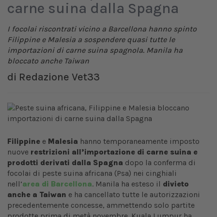
carne suina dalla Spagna
I focolai riscontrati vicino a Barcellona hanno spinto
Filippine e Malesia a sospendere quasi tutte le
importazioni di carne suina spagnola. Manila ha
bloccato anche Taiwan
di
Redazione Vet33
Filippine
e
Malesia
hanno temporaneamente imposto
nuove
restrizioni all’importazione di carne suina e
prodotti derivati dalla Spagna
dopo la conferma di
focolai di peste suina africana (Psa) nei cinghiali
nell’
area di Barcellona
. Manila ha esteso il
divieto
anche a Taiwan
e ha cancellato tutte le autorizzazioni
precedentemente concesse, ammettendo solo partite
prodotte prima di metà novembre. Kuala Lumpur ha