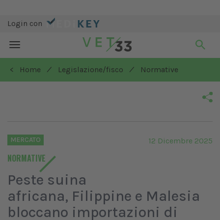
Login con
Toggle
navigation
/
/
< Home
Legislazione/fisco
Normative
MERCATO
12 Dicembre 2025
NORMATIVE
Peste suina
africana, Filippine e Malesia
bloccano importazioni di