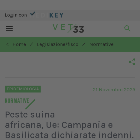
Login con
Toggle
navigation
/
/
< Home
Legislazione/fisco
Normative
EPIDEMIOLOGIA
21 Novembre 2025
NORMATIVE
Peste suina
africana, Ue: Campania e
Basilicata dichiarate indenni.