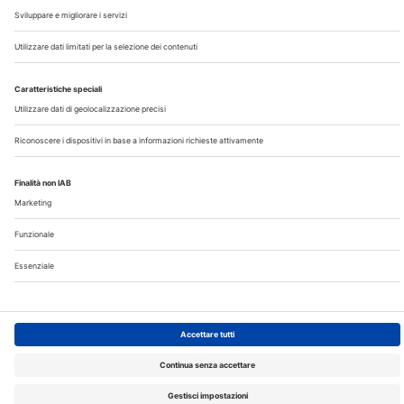
Note Legali
Privacy
©2026 Edra S.p.a | www.edraspa.it | P.iva 08056040960
| Tel. 02/881841 | Sede legale: Viale Enrico Forlanini 21 -
20134 Milano (Italy)
Registrazione Tribunale di Milano n° 5578/2022 del
5/05/2022