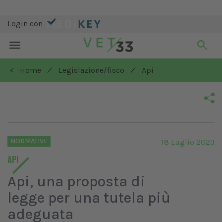
Login con
Toggle
navigation
/
/
< Home
Legislazione/fisco
Api
NORMATIVE
18 Luglio 2023
API
Api, una proposta di
legge per una tutela più
adeguata