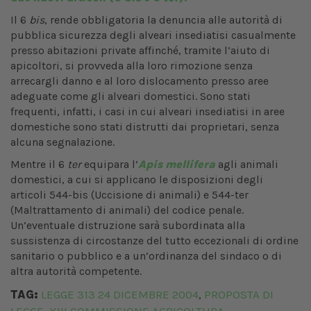
Il 6
bis
, rende obbligatoria la denuncia alle autorità di
pubblica sicurezza degli alveari insediatisi casualmente
presso abitazioni private affinché, tramite l’aiuto di
apicoltori, si provveda alla loro rimozione senza
arrecargli danno e al loro dislocamento presso aree
adeguate come gli alveari domestici. Sono stati
frequenti, infatti, i casi in cui alveari insediatisi in aree
domestiche sono stati distrutti dai proprietari, senza
alcuna segnalazione.
Mentre il 6
ter
equipara l’
Apis
mellifera
agli animali
domestici, a cui si applicano le disposizioni degli
articoli 544-bis (Uccisione di animali) e 544-ter
(Maltrattamento di animali) del codice penale.
Un’eventuale distruzione sarà subordinata alla
sussistenza di circostanze del tutto eccezionali di ordine
sanitario o pubblico e a un’ordinanza del sindaco o di
altra autorità competente.
TAG:
LEGGE 313 24 DICEMBRE 2004
PROPOSTA DI
,