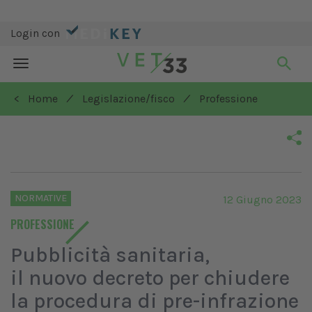
Login con
Toggle
navigation
/
/
< Home
Legislazione/fisco
Professione
NORMATIVE
12 Giugno 2023
PROFESSIONE
Pubblicità sanitaria,
il nuovo decreto per chiudere
la procedura di pre-infrazione