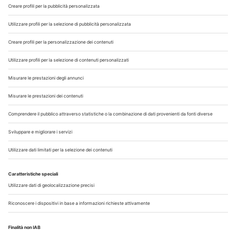
Chi Siamo
Contatti
Note Legali
Privacy
©2026 Edra S.p.a | www.edraspa.it | P.iva 08056040960
| Tel. 02/881841 | Sede legale: Viale Enrico Forlanini 21 -
20134 Milano (Italy)