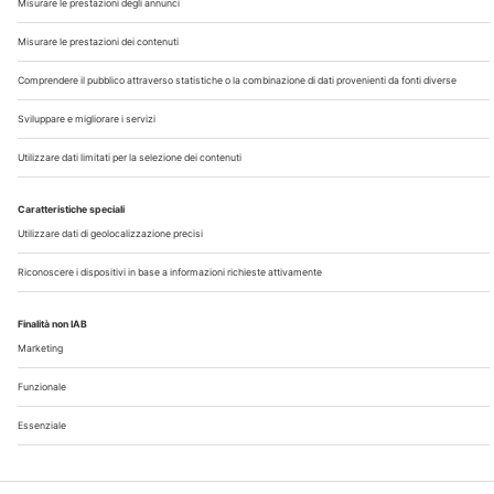
Chi Siamo
Contatti
Note Legali
Privacy
©2026 Edra S.p.a | www.edraspa.it | P.iva 08056040960
| Tel. 02/881841 | Sede legale: Viale Enrico Forlanini 21 -
20134 Milano (Italy)
Registrazione Tribunale di Milano n° 5578/2022 del
5/05/2022