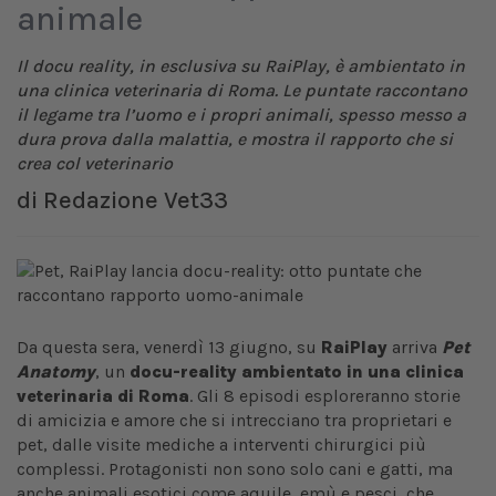
animale
Il docu reality, in esclusiva su RaiPlay, è ambientato in
una clinica veterinaria di Roma. Le puntate raccontano
il legame tra l’uomo e i propri animali, spesso messo a
dura prova dalla malattia, e mostra il rapporto che si
crea col veterinario
di
Redazione Vet33
Da questa sera, venerdì 13 giugno, su
RaiPlay
arriva
Pet
Anatomy
, un
docu-reality ambientato in una clinica
veterinaria di Roma
. Gli 8 episodi esploreranno storie
di amicizia e amore che si intrecciano tra proprietari e
pet, dalle visite mediche a interventi chirurgici più
complessi. Protagonisti non sono solo cani e gatti, ma
anche animali esotici come aquile, emù e pesci, che