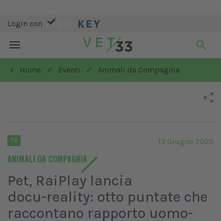
Login con
Toggle
navigation
/
/
< Home
Eventi
Animali da Compagnia
TV
13 Giugno 2025
ANIMALI DA COMPAGNIA
Pet, RaiPlay lancia
docu-reality: otto puntate che
raccontano rapporto uomo-