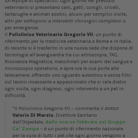
un’equipe di specialisti. Ogni giorno nel presidio
veterinario si presentano cani, gatti, conigli, criceti,
tartarughe e animali esotici, alcuni per semplici visite,
altri per sottoporsi a interventi chirurgici complessi o
per emergenze.
Il
Policlinico Veterinario Gregorio VII
, un punto di
riferimento per la medicina veterinaria a Roma e in Italia,
di recente si è trasferito in una nuova sede che dispone di
tecnologie all’avanguardia tra cui artroscopia, TAC,
Risonanza Magnetica, macchinari per esami del sangue e
microscopio operatorio, e apre ora le sue porte alle
telecamere, offrendo uno sguardo autentico e senza filtri
sul lavoro incessante e appassionato che si cela dietro
ogni visita, ogni diagnosi, ogni intervento a un pet in
difficoltà.
“Il Policlinico Gregorio VII – commenta il dottor
Valerio Di Marzio
, Direttore Sanitario
dell’Ospedale,
dallo scorso febbraio nel Gruppo
Ca’ Zampa
– è un punto di riferimento nazionale
per la cura di tutti i pet che ogni giorno vengono a