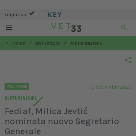
Login con
Toggle
navigation
/
/
< Home
Dal settore
Alimentazione
POLTRONE
10 Novembre 2025
ALIMENTAZIONE
Fediaf, Milica Jevtić
nominata nuovo Segretario
Generale