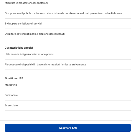
Chi Siamo
Contatti
Note Legali
Privacy
©2026 Edra S.p.a | www.edraspa.it | P.iva 08056040960
| Tel. 02/881841 | Sede legale: Viale Enrico Forlanini 21 -
20134 Milano (Italy)
Registrazione Tribunale di Milano n° 5578/2022 del
5/05/2022