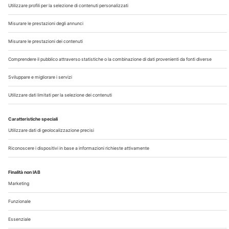
Chi Siamo
Contatti
Note Legali
Privacy
©2026 Edra S.p.a | www.edraspa.it | P.iva 08056040960
| Tel. 02/881841 | Sede legale: Viale Enrico Forlanini 21 -
20134 Milano (Italy)
Registrazione Tribunale di Milano n° 5578/2022 del
5/05/2022