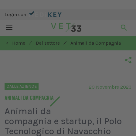
Login con
Toggle
navigation
/
/
< Home
Dal settore
Animali da Compagnia
DALLE AZIENDE
20 Novembre 2023
ANIMALI DA COMPAGNIA
Animali da
compagnia e startup, il Polo
Tecnologico di Navacchio