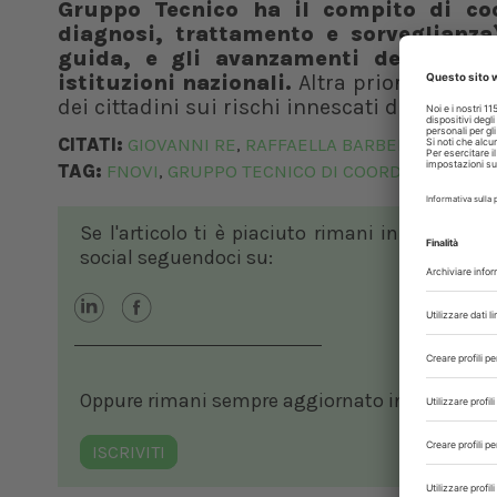
Gruppo Tecnico ha il compito di coo
diagnosi, trattamento e sorveglianza)
guida, e gli avanzamenti della ricer
istituzioni nazionali.
Altra priorità del 
dei cittadini sui rischi innescati dall’abuso 
CITATI:
GIOVANNI RE
RAFFAELLA BARBERO
,
TAG:
FNOVI
GRUPPO TECNICO DI COORDINAMENTO
,
Se l'articolo ti è piaciuto rimani in contatto
social seguendoci su:
Oppure rimani sempre aggiornato in ambito vete
ISCRIVITI