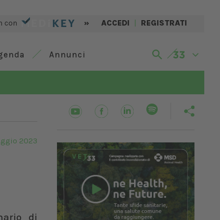
n con
»
ACCEDI
|
REGISTRATI
genda
Annunci
ggio 2023
nario di