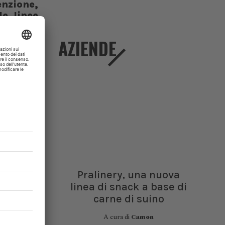
nzione,
le linee
on altre
pevolezza
AZIENDE
Pralinery, una nuova
linea di snack a base di
carne di suino
A cura di
Camon