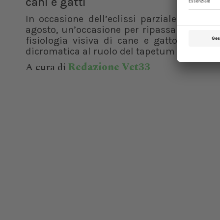
cani e gatti
In occasione dell’eclissi parziale di sole 
agosto, un’occasione per ripassare le basi
fisiologia visiva di cane e gatto. Dalla v
dicromatica al ruolo del tapetum lucidum, f
A cura di
Redazione Vet33