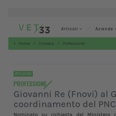
Articoli
Aziende
/
/
< Home
Cronaca
Professione
ATTUALITÀ
PROFESSIONE
Giovanni Re (Fnovi) al 
coordinamento del PN
Nominato su richiesta del Ministero d