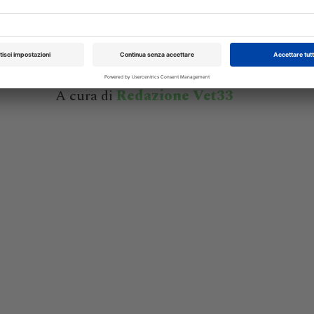
preparazione di fluoxetina trans
del 12
La fluoxetina, SSRI impiegato in veterinar
 della
trattamento dei disturbi comportament
isione
essere allestita in formulazione trans
ino...
una pratica alternativa alla via orale...
A cura di
Redazione Vet33
XXI Congresso
Pillole in Oftal
Nazionale UNISVET
10/10/2026
Dal 12/02/2027
al 14/02/2027
Roma (RM)
Bologna (BO)