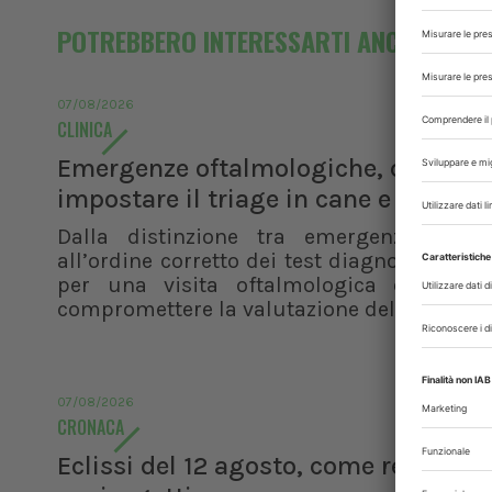
POTREBBERO INTERESSARTI ANCHE
07/08/2026
CLINICA
Emergenze oftalmologiche, come
impostare il triage in cane e gatto
Dalla distinzione tra emergenza e ur
all’ordine corretto dei test diagnostici, i pr
per una visita oftalmologica efficace 
compromettere la valutazione del paziente
07/08/2026
CRONACA
Eclissi del 12 agosto, come reagisco