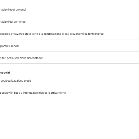
07/08/2026
DAL SETTORE
AISA-Federchimica, nuovo Consigl
Carlo Gazza eletto Presidente
genza
Carlo Gazza è stato eletto Presidente 
incipi
Federchimica durante l’Assemblea del 2
senza
che ha rinnovato il Consiglio di Presid
alla conclusione del mandato nel 2027. A
A cura di
Redazione Vet33
07/08/2026
CLINICA
no
Disturbi comportamentali, una