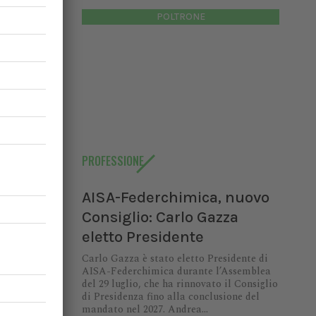
POLTRONE
io:
di AISA-
PROFESSIONE
9 luglio,
enza fino
AISA-Federchimica, nuovo
ndrea...
Consiglio: Carlo Gazza
eletto Presidente
Carlo Gazza è stato eletto Presidente di
AISA-Federchimica durante l’Assemblea
del 29 luglio, che ha rinnovato il Consiglio
di Presidenza fino alla conclusione del
mandato nel 2027. Andrea...