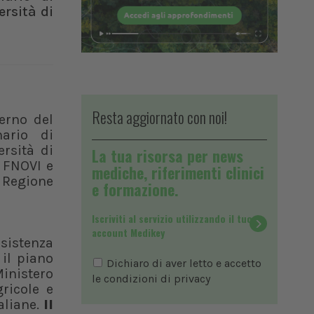
ersità di
Resta aggiornato con noi!
erno del
nario di
ersità di
La tua risorsa per news
e FNOVI e
mediche, riferimenti clinici
 Regione
e formazione.
Iscriviti al servizio utilizzando il tuo
account Medikey
sistenza
 il piano
Dichiaro di aver letto e accetto
Ministero
le condizioni di
privacy
gricole e
taliane.
Il