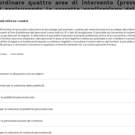
rdinare quattro aree di intervento (preve
 assicurando la corretta applicazione del
ca scientifica, anche in collaborazione c
gruppo tecnico è quella di incrementare la consa
degli antibiotici.
 DEL PNCAR
MINISTERO DELLA SALUTE
PNCAR
,
,
 con noi sui nostri canali
rinario, iscrivendoti alla nostra newsletter!