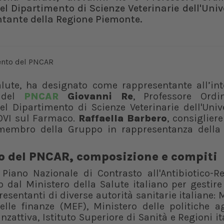
l Dipartimento di Scienze Veterinarie dell'Univ
entante della Regione Piemonte.
alute, ha designato come rappresentante all’int
o
del
PNCAR
Giovanni Re
, Professore Ordi
l Dipartimento di Scienze Veterinarie dell'Univ
OVI sul Farmaco.
Raffaella Barbero
, consiglier
membro della Gruppo in rappresentanza della
o del PNCAR, composizione e compiti
iano Nazionale di Contrasto all'Antibiotico-Re
 dal Ministero della Salute italiano per gestire
esentanti di diverse autorità sanitarie italiane: 
elle finanze (MEF), Ministero delle politiche a
nzattiva, Istituto Superiore di Sanità e Regioni i