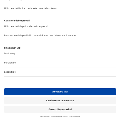
Privacy
©2026 Edra S.p.a | www.edraspa.it | P.iva 08056040960
| Tel. 02/881841 | Sede legale: Viale Enrico Forlanini 21 -
20134 Milano (Italy)
Registrazione Tribunale di Milano n° 5578/2022 del
5/05/2022