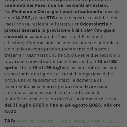
candidati dei Paesi non UE residenti all’estero.
Per
Medicina e Chirurgia i posti attualmente
previsti
sono
14.787,
di cui
576
sono riservati ai candidati dei
Paesi non UE residenti all’estero. Per
Odontoiatria e
protesi dentaria la previsione è di
1.384 (95 quelli
riservati a
i candidati dei Paesi non UE residenti
all’estero). L’ammissione ai corsi di laurea magistrale a
ciclo unico avverrà previo superamento della prova
d’esame “TOLC” (Test OnLine CISIA). Per le due sessioni di
prova sono previste altrettante finestre (tra il
13 e il 22
aprile
e tra il
15 e il 25 luglio
.), nel cui ambito ciascun
ateneo individua i giorni e i turni di erogazione delle
prove. Una volta sostenuti i test, la domanda di
inserimento nella relativa graduatoria deve essere
compilata esclusivamente on line attraverso la
piattaforma realizzata da CINECA. La domanda è attiva
dal 31 luglio 2023 e fino al 24 agosto 2023, alle ore
15.00
.
TAG:
ANNO ACCADEMICO 2023-2024
DECRETO LEGGE
,