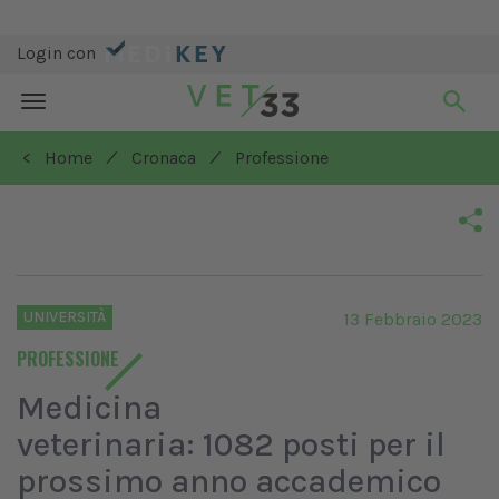
Login con
Toggle
navigation
/
/
< Home
Cronaca
Professione
UNIVERSITÀ
13 Febbraio 2023
PROFESSIONE
Medicina
veterinaria: 1082 posti per il
prossimo anno accademico