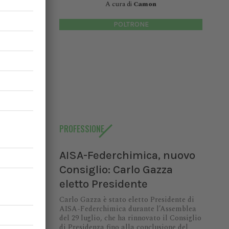
A cura di
Camon
POLTRONE
PROFESSIONE
AISA-Federchimica, nuovo
Consiglio: Carlo Gazza
eletto Presidente
Carlo Gazza è stato eletto Presidente di
AISA-Federchimica durante l’Assemblea
del 29 luglio, che ha rinnovato il Consiglio
di Presidenza fino alla conclusione del