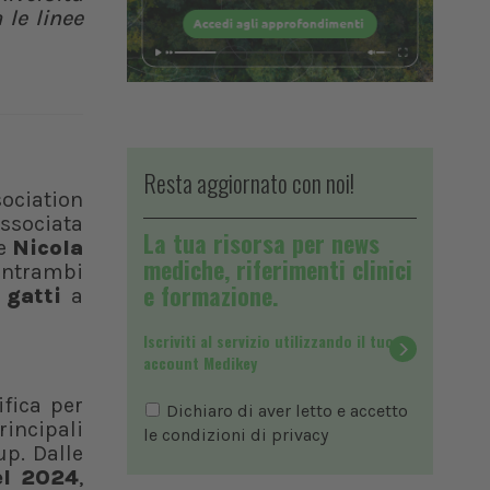
le linee
Resta aggiornato con noi!
ociation
associata
La tua risorsa per news
e
Nicola
mediche, riferimenti clinici
 Entrambi
e formazione.
 gatti
a
Iscriviti al servizio utilizzando il tuo
account Medikey
ifica per
Dichiaro di aver letto e accetto
rincipali
le condizioni di
privacy
up. Dalle
el 2024
,