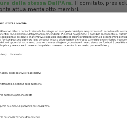
cura della stessa Dall’Ara.
Il comitato, presied
conta attualmente otto membri.
munologia veterinaria e Malattie infettive del c
Veterinaria e Scienze Animali dell’Università d
lattie infettive degli animali presso il Dipart
Bari, di cui è stato direttore. Entrambi sono f
ale e internazionale in materia di malattie infe
one globale
te dal comitato forniscono indicazioni essenzia
 di tutto il mondo, consentendo lo sviluppo di 
ni nazionali e regionali. La raccomandazione g
beneficiare della vaccinazione, non solo per la p
i gregge e minimizzare il rischio di focolai di
imali e della salute pubblica.
 DALL'ARA