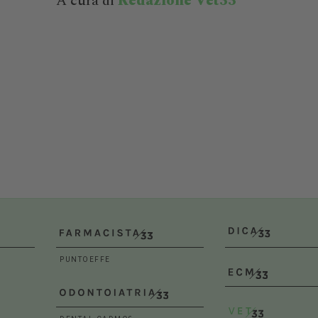
A cura di
Redazione Vet33
Bologna (BO)