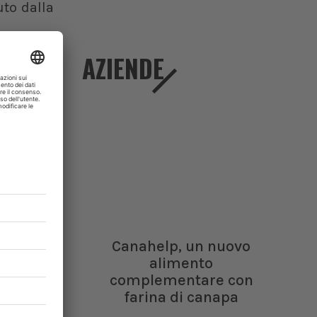
uto dalla
AZIENDE
ane e del
i Milano.
imento di
igure di
ttive dei
li per i
programmi
lobale è
Canahelp, un nuovo
rotezione
alimento
 malattie
complementare con
farina di canapa