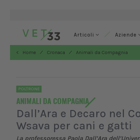
Articoli
Aziende
/
/
< Home
Cronaca
Animali da Compagnia
POLTRONE
ANIMALI DA COMPAGNIA
Dall’Ara e Decaro nel C
Wsava per cani e gatti
La professoressa Paola Dall’Ara dell’Univer