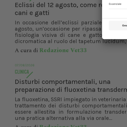
Eclissi del 12 agosto, come reagisco
cani e gatti
In occasione dell’eclissi parziale di sole 
agosto, un’occasione per ripassare le basi
fisiologia visiva di cane e gatto. Dalla v
dicromatica al ruolo del tapetum lucidum, f
A cura di
Redazione Vet33
07/08/2026
CLINICA
Disturbi comportamentali, una
preparazione di fluoxetina transder
La fluoxetina, SSRI impiegato in veterinaria 
trattamento dei disturbi comportamentali
essere allestita in formulazione transde
una pratica alternativa alla via orale...