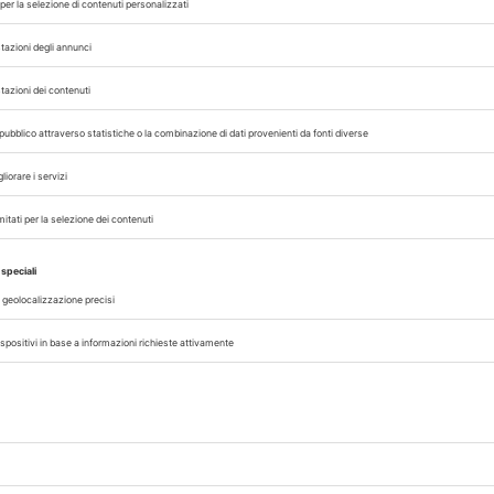
IONI
WSAVA
,
 con noi sui nostri canali
rinario, iscrivendoti alla nostra newsletter!
07/08/2026
CLINICA