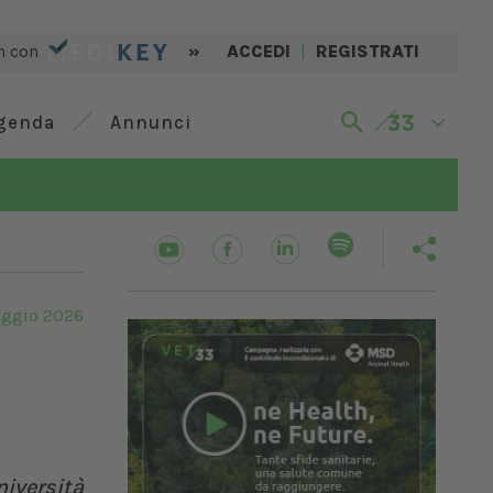
n con
»
ACCEDI
|
REGISTRATI
genda
Annunci
ggio 2026
niversità