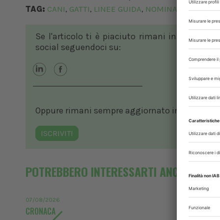
TAG:
CANI
GATTI
LINEE GUIDA
NOMINA
VACCINAZ
,
,
,
,
Se l'articolo ti è piaciuto rimani in contatto
social seguendoci su:
Oppure rimani sempre aggiornato in ambito vete
ISCRIVITI
POTREBBERO INTERESSARTI ANCHE
07/08/2026
CRONACA