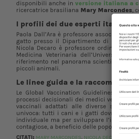
disponibili anche in
versione italiana a 
ricercatrice brasiliana
Mary Marcondes
, 
I profili dei due esperti italiani
Paola Dall’Ara è professore associato di Im
gatto presso il Dipartimento di Medicina 
Nicola Decaro è professore ordinario di Ma
Medicina Veterinaria dell’Università di 
riferimento nel panorama scientifico nazion
piccoli animali.
Le linee guida e la raccomandazi
Le Global Vaccination Guidelines elabora
processi decisionali dei medici veterinari
vaccinali adattati alle diverse situazio
univoca: tutti i cani e i gatti dovrebbero 
individuale ma per sviluppare l’immunità d
contagiose, a beneficio delle popolazioni an
CITATI:
MARY MARCONDES
NICOLA DECARO
PAOLA
,
,