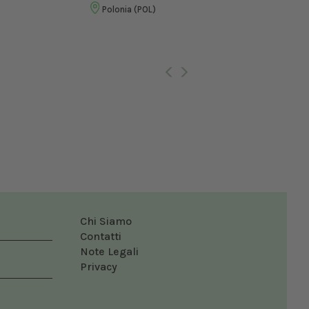
Vet
Polonia (POL)
Ro
Chi Siamo
Contatti
Note Legali
Privacy