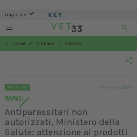
Login con
Toggle
navigation
/
/
< Home
Cronaca
Farmaci
MINISTERO
20 Aprile 2026
FARMACI
Antiparassitari non
autorizzati, Ministero della
Salute: attenzione ai prodotti