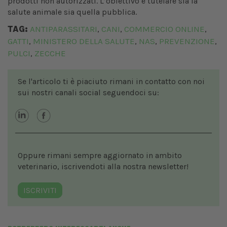
prodotti non autorizzati. L’obiettivo è tutelare sia la
salute animale sia quella pubblica.
TAG:
ANTIPARASSITARI
CANI
COMMERCIO ONLINE
,
,
,
GATTI
MINISTERO DELLA SALUTE
NAS
PREVENZIONE
,
,
,
,
PULCI
ZECCHE
,
Se l'articolo ti è piaciuto rimani in contatto con noi
sui nostri canali social seguendoci su:
Oppure rimani sempre aggiornato in ambito
veterinario, iscrivendoti alla nostra newsletter!
ISCRIVITI