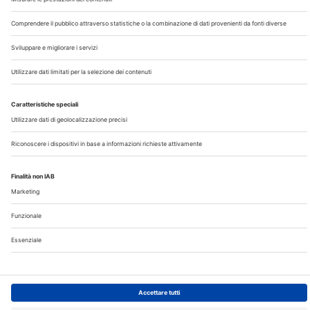
Chi Siamo
Contatti
Note Legali
Privacy
©2026 Edra S.p.a | www.edraspa.it | P.iva 08056040960
| Tel. 02/881841 | Sede legale: Viale Enrico Forlanini 21 -
20134 Milano (Italy)
Registrazione Tribunale di Milano n° 5578/2022 del
5/05/2022